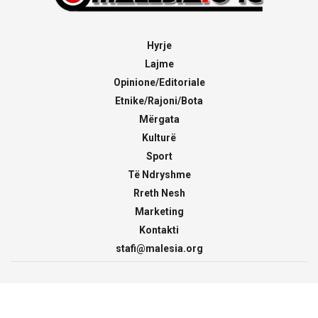
Hyrje
Lajme
Opinione/Editoriale
Etnike/Rajoni/Bota
Mërgata
Kulturë
Sport
Të Ndryshme
Rreth Nesh
Marketing
Kontakti
stafi@malesia.org
© 2000 - 2026
malesia.org