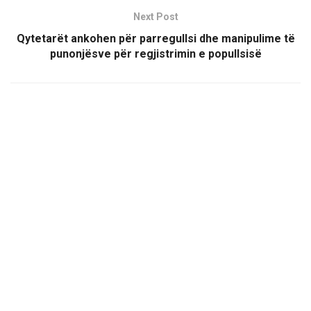
Next Post
Qytetarët ankohen për parregullsi dhe manipulime të
punonjësve për regjistrimin e popullsisë