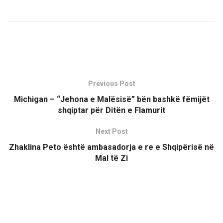
Previous Post
Michigan – “Jehona e Malësisë” bën bashkë fëmijët
shqiptar për Ditën e Flamurit
Next Post
Zhaklina Peto është ambasadorja e re e Shqipërisë në
Mal të Zi