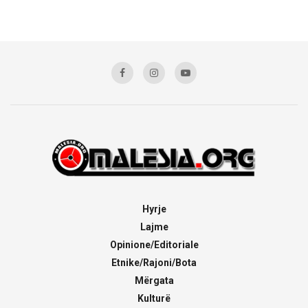
Hyrje
Lajme
Opinione/Editoriale
Etnike/Rajoni/Bota
Mërgata
Kulturë