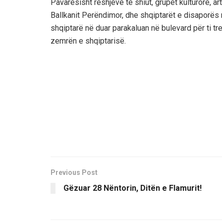
Pavarësisht reshjeve të shiut, grupet kulturore, ar
Ballkanit Perëndimor, dhe shqiptarët e disaporës 
shqiptarë në duar parakaluan në bulevard për ti tr
zemrën e shqiptarisë.
Previous Post
Gëzuar 28 Nëntorin, Ditën e Flamurit!