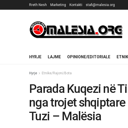
Rreth Nesh
Marketing
Kontakti
stafi@malesia.org
HYRJE
LAJME
OPINIONE/EDITORIALE
ETNI
Hyrje
Etnike/Rajoni/Bota
Parada Kuqezi në Ti
nga trojet shqiptar
Tuzi – Malësia