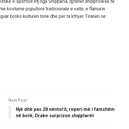
tistike e sportive etj nga Shqipëria, qytetet shqipfolëse të
me kostume popullore tradicionale e valle, e flamurin
eguar botës kulturën tonë dhe për ta kthyer Tiranën në
Next Post
Një ditë pas 28 nëntorit, reperi më i famshëm
në botë, Drake surprizon shqiptarët