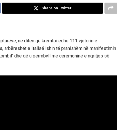
Share on Twitter
iptarëve, në ditën që kremtoi edhe 111 vjetorin e
ra, arbëreshët e Italisë ishin të pranishëm në manifestimin
 Kombit’ dhe që u përmbyll me ceremoninë e ngritjes së