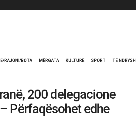
KE/RAJONI/BOTA
MËRGATA
KULTURË
SPORT
TË NDRYS
ranë, 200 delegacione
e – Përfaqësohet edhe