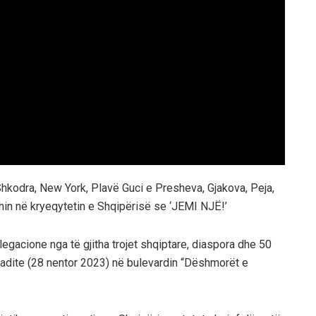
 Shkodra, New York, Plavë Guci e Presheva, Gjakova, Peja,
hin në kryeqytetin e Shqipërisë se ‘JEMI NJË!’
egacione nga të gjitha trojet shqiptare, diaspora dhe 50
radite (28 nentor 2023) në bulevardin “Dëshmorët e