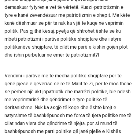
demaskuar fytyrën e vet të vërtetë. Kuazi-patriotizmin e
tyre e kanë zëvendësuar me patriotizmin e xhepit. Me këtë
kanë dëshmuar se për ta nuk ka vijë të kuqe në veprimin
politik. Pas gjithë kësaj, pyetja që shtrohet është se ku
mbeti patriotizmi i partive politike shqiptare dhe i atyre
politikanëve shqiptarë, të cilët më parë e kishin gojën plot
dhe ishin përbetuar në emër të patriotizmit?!
Vendimi i partive më të mëdha politike shqiptare për të
qenë pjesë e qeverisë së re të Malit të Zi, për të mos thënë
se përbën një akt jopatriotik dhe marrëzi politike, bie ndesh
me veprimtarinë dhe qëndrimet e tyre politike të
deritanishme. Nuk ka asgjë të keqe dhe është krejt e
natyrshme të bashkëpunosh me forca të tjera politike me të
cilat ndan vlera dhe qëndrime të njëjta, por si mund të
bashkëpunosh me parti politike që janë pjellë e Kishës