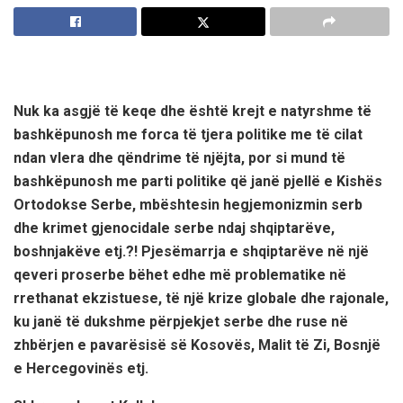
Nuk ka asgjë të keqe dhe është krejt e natyrshme të
bashkëpunosh me forca të tjera politike me të cilat
ndan vlera dhe qëndrime të njëjta, por si mund të
bashkëpunosh me parti politike që janë pjellë e Kishës
Ortodokse Serbe, mbështesin hegjemonizmin serb
dhe krimet gjenocidale serbe ndaj shqiptarëve,
boshnjakëve etj.?! Pjesëmarrja e shqiptarëve në një
qeveri proserbe bëhet edhe më problematike në
rrethanat ekzistuese, të një krize globale dhe rajonale,
ku janë të dukshme përpjekjet serbe dhe ruse në
zhbërjen e pavarësisë së Kosovës, Malit të Zi, Bosnjë
e Hercegovinës etj.