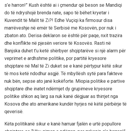
s’e harron!” Kush është ai i çmendur që beson se Mandiqi
do të ndryshojë brenda nate, sapo të bëhet kryetar i
Kuvendit të Malit të Zi?! Edhe Vuçiqi ka firmosur disa
marrëveshje në emër të Serbisë me Kosovën, por nuk i
zbaton ato. Derisa deklaron se është për paqe, nxit trazira
dhe konflikte në pjesën veriore të Kosovës. Rasti në
Banjska duhet t’u ketë shërbyer shqiptarëve si një alarm për
veprimet e ardhshme politike, por partitë kryesore
shqiptare në Mal të Zi duket se e kanë përtypur këtë sikur
të mos ketë ndodhur asgjë. Të mbyllësh sytë para fakteve
nuk bën, sepse ato janë kokëforte. Miopia politike e partive
shqiptare dhe inatet ndërmjet dy grupimeve kryesore
politike shkon aq larg sa nuk kanë dëgjuar as thirrjet nga
Kosova dhe ato amerikane kundër hyrjes në këtë përbërje të
qeverisë.
Këta politikanë sikur e kanë harruar fjalën e urtë popullore