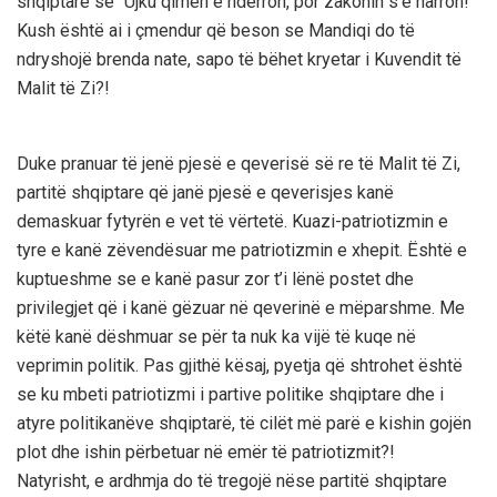
shqiptare se “Ujku qimen e ndërron, por zakonin s’e harron!”
Kush është ai i çmendur që beson se Mandiqi do të
ndryshojë brenda nate, sapo të bëhet kryetar i Kuvendit të
Malit të Zi?!
Duke pranuar të jenë pjesë e qeverisë së re të Malit të Zi,
partitë shqiptare që janë pjesë e qeverisjes kanë
demaskuar fytyrën e vet të vërtetë. Kuazi-patriotizmin e
tyre e kanë zëvendësuar me patriotizmin e xhepit. Është e
kuptueshme se e kanë pasur zor t’i lënë postet dhe
privilegjet që i kanë gëzuar në qeverinë e mëparshme. Me
këtë kanë dëshmuar se për ta nuk ka vijë të kuqe në
veprimin politik. Pas gjithë kësaj, pyetja që shtrohet është
se ku mbeti patriotizmi i partive politike shqiptare dhe i
atyre politikanëve shqiptarë, të cilët më parë e kishin gojën
plot dhe ishin përbetuar në emër të patriotizmit?!
Natyrisht, e ardhmja do të tregojë nëse partitë shqiptare