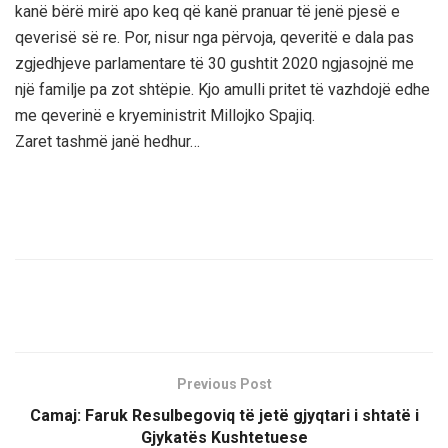
kanë bërë mirë apo keq që kanë pranuar të jenë pjesë e
qeverisë së re. Por, nisur nga përvoja, qeveritë e dala pas
zgjedhjeve parlamentare të 30 gushtit 2020 ngjasojnë me
një familje pa zot shtëpie. Kjo amulli pritet të vazhdojë edhe
me qeverinë e kryeministrit Millojko Spajiq.
Zaret tashmë janë hedhur…
Previous Post
Camaj: Faruk Resulbegoviq të jetë gjyqtari i shtatë i
Gjykatës Kushtetuese