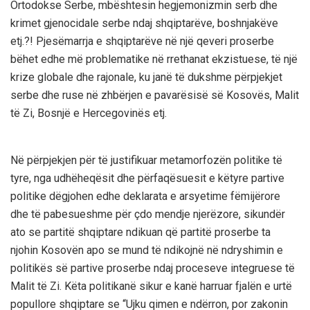
Ortodokse Serbe, mbështesin hegjemonizmin serb dhe
krimet gjenocidale serbe ndaj shqiptarëve, boshnjakëve
etj.?! Pjesëmarrja e shqiptarëve në një qeveri proserbe
bëhet edhe më problematike në rrethanat ekzistuese, të një
krize globale dhe rajonale, ku janë të dukshme përpjekjet
serbe dhe ruse në zhbërjen e pavarësisë së Kosovës, Malit
të Zi, Bosnjë e Hercegovinës etj.
Në përpjekjen për të justifikuar metamorfozën politike të
tyre, nga udhëheqësit dhe përfaqësuesit e këtyre partive
politike dëgjohen edhe deklarata e arsyetime fëmijërore
dhe të pabesueshme për çdo mendje njerëzore, sikundër
ato se partitë shqiptare ndikuan që partitë proserbe ta
njohin Kosovën apo se mund të ndikojnë në ndryshimin e
politikës së partive proserbe ndaj proceseve integruese të
Malit të Zi. Këta politikanë sikur e kanë harruar fjalën e urtë
popullore shqiptare se “Ujku qimen e ndërron, por zakonin