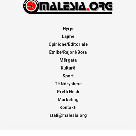
Hyrje
Lajme
Opinione/Editoriale
Etnike/Rajoni/Bota
Mërgata
Kulturë
Sport
Të Ndryshme
Rreth Nesh
Marketing
Kontakti
stafi@malesia.org
© 2000 - 2026
malesia.org