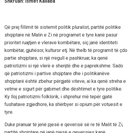
Shkruan: Ismet Kallaba
Që prej fillimit të sistemit politik pluralist, partitë politike
shqiptare në Malin e Zi në programet e tyre kanë pasur
prioritet ruajtjen e vlerave kombëtare, siç janë identiteti
kombëtar, gjuhësor, kulturor etj. Në thelb të programit të çdo
partie shqiptare, si një rregull e pashkruar, ka qenë
patriotizmi si një vlerë e shenjtë dhe e paprekshme. Sado
që patriotizmi i partive shqiptare dhe i politikanëve
shqiptarë është zbehur përgjatë viteve, ai ka qenë streha e
vetme e sigurt për gabimet dhe dështimet e tyre politike.
Ky lloj patriotizmi folklorik, i shprehur më tepër gjatë
fushatave zgjedhore, ka shërbyer si opium për votuesit e
tyre.
Duke pranuar të jenë pjesë e qeverisë së re të Malit të Zi,
partitë shqiptare që janë pjesë e qeverisjes kanë