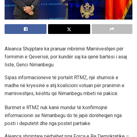
Aleanca Shqiptare ka pranuar mbrëmë Marrëveshjen për
formimin e Qeverisë, por kundër saj ka qenë bartësi i asaj
liste, Genci Nimanbegu.
Sipas informacioneve të portalit RTMZ, një shumicë e
madhe në kryesinë e atij koalicioni votuan për pranimin e
marrëveshjes, kështu që Nimanbegu mbeti në pakicë.
Burimet e RTMZ nuk kanë mundur të konfirmojnë
informacionin se Nimanbegu do të japë dorëheqjen nga
posti i deputetit dhe nga postet partiake.
Aleanca shqiptare përbëhet nga Forca e Re Demokratike –