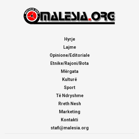
Hyrje
Lajme
Opinione/Editoriale
Etnike/Rajoni/Bota
Mërgata
Kulturë
Sport
Të Ndryshme
Rreth Nesh
Marketing
Kontakti
stafi@malesia.org