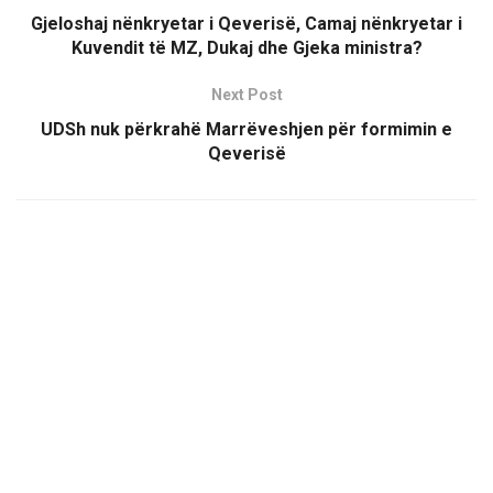
Gjeloshaj nënkryetar i Qeverisë, Camaj nënkryetar i
Kuvendit të MZ, Dukaj dhe Gjeka ministra?
Next Post
UDSh nuk përkrahë Marrëveshjen për formimin e
Qeverisë