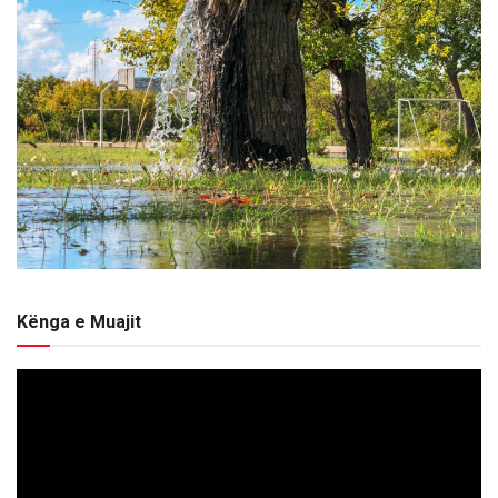
Kënga e Muajit