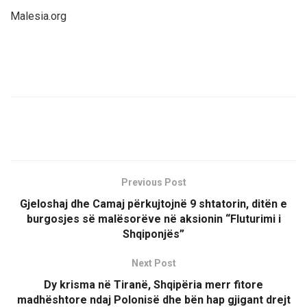
Malesia.org
Previous Post
Gjeloshaj dhe Camaj përkujtojnë 9 shtatorin, ditën e
burgosjes së malësorëve në aksionin “Fluturimi i
Shqiponjës”
Next Post
Dy krisma në Tiranë, Shqipëria merr fitore
madhështore ndaj Polonisë dhe bën hap gjigant drejt