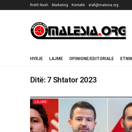
Rreth Nesh
Marketing
Kontakti
stafi@malesia.org
HYRJE
LAJME
OPINIONE/EDITORIALE
ETNI
Ditë:
7 Shtator 2023
LAJME