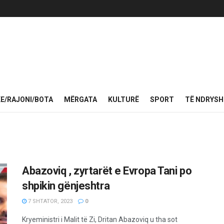
KE/RAJONI/BOTA
MËRGATA
KULTURË
SPORT
TË NDRYS
Abazoviq , zyrtarët e Evropa Tani po
shpikin gënjeshtra
7 SHTATOR, 2023
0
Kryeministri i Malit të Zi, Dritan Abazoviq u tha sot