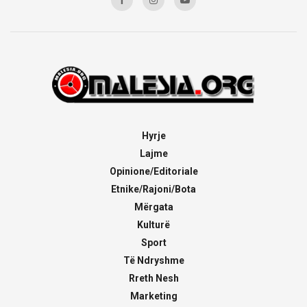
Hyrje
Lajme
Opinione/Editoriale
Etnike/Rajoni/Bota
Mërgata
Kulturë
Sport
Të Ndryshme
Rreth Nesh
Marketing