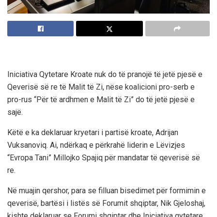
Iniciativa Qytetare Kroate nuk do të pranojë të jetë pjesë e
Qeverisë së re të Malit të Zi, nëse koalicioni pro-serb e
pro-rus “Për të ardhmen e Malit të Zi” do të jetë pjesë e
sajë.
Këtë e ka deklaruar kryetari i partisë kroate, Adrijan
Vuksanoviq. Ai, ndërkaq e përkrahë liderin e Lëvizjes
“Evropa Tani” Millojko Spajiq për mandatar të qeverisë së
re.
Në muajin qershor, para se filluan bisedimet për formimin e
qeverisë, bartësi i listës së Forumit shqiptar, Nik Gjeloshaj,
kishte deklaruar se Forumi shqiptar dhe Iniciativa qytetare