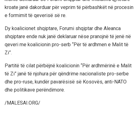
kroate janë dakorduar për veprim të përbashkët në procesin
e formimit të qeverisë së re.
Dy koalicionet shqiptare, Forumi shqiptar dhe Aleanca
shqiptare ende nuk janë deklaruar nëse pranojnë të jenë në
qeveri me koalicionin pro-serb “Për të ardhmen e Malit të
Zi”.
Partitë të cilat përbëjnë koalicionin “Për ardhmërinë e Malit
të Zi” janë të njohura për qëndrime nacionaliste pro-serbe
dhe pro-ruse, kundër pavarësisë së Kosovës, anti-NATO
dhe politikave perëndimore.
/MALESAI.ORG/