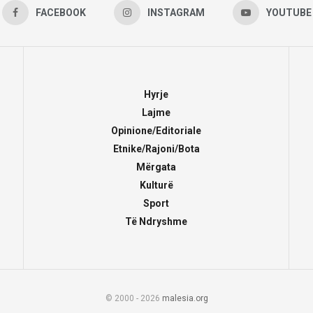
FACEBOOK
INSTAGRAM
YOUTUBE
Hyrje
Lajme
Opinione/Editoriale
Etnike/Rajoni/Bota
Mërgata
Kulturë
Sport
Të Ndryshme
© 2000 - 2026
malesia.org