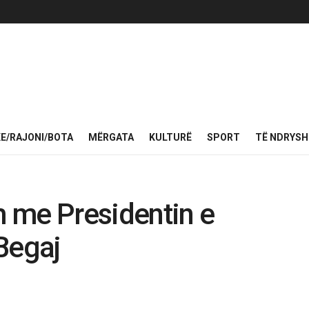
KE/RAJONI/BOTA
MËRGATA
KULTURË
SPORT
TË NDRYS
m me Presidentin e
Begaj