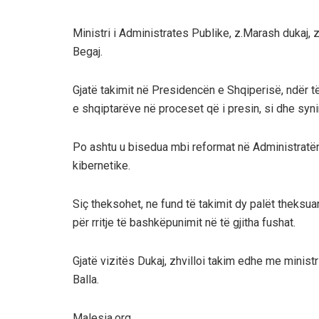
Ministri i Administrates Publike, z.Marash dukaj, 
Begaj.
Gjatë takimit në Presidencën e Shqiperisë, ndër të 
e shqiptarëve në proceset që i presin, si dhe syn
Po ashtu u bisedua mbi reformat në Administratën
kibernetike.
Siç theksohet, ne fund të takimit dy palët theksu
për rritje të bashkëpunimit në të gjitha fushat.
Gjatë vizitës Dukaj, zhvilloi takim edhe me minis
Balla.
Malesia.org