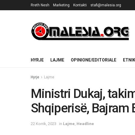
Rreth Nesh
Marketing
Kontakti
stafi@malesia.org
HYRJE
LAJME
OPINIONE/EDITORIALE
ETNI
Hyrje
Lajme
Ministri Dukaj, taki
Shqiperisë, Bajram 
22 Korrik, 2023
in
Lajme
,
Headline