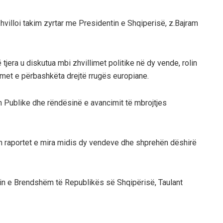
zhvilloi takim zyrtar me Presidentin e Shqiperisë, z.Bajram
tjera u diskutua mbi zhvillimet politike në dy vende, rolin
imet e përbashkëta drejtë rrugës europiane.
 Publike dhe rëndësinë e avancimit të mbrojtjes
an raportet e mira midis dy vendeve dhe shprehën dëshirë
trin e Brendshëm të Republikës së Shqipërisë, Taulant