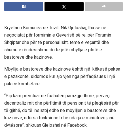
Kryetari i Komunës së Tuzit, Nik Gjeloshaj, tha se në
negociatat për formimin e Qeverisë së re, për Forumin
Shqiptar dhe për të personalisht, temë e veçantë dhe
shumë e rëndësishme do të jetë mbyllja e plotë e
bastoreve dhe kazinove.
Mbyllja e bastoreve dhe kazinove është një këkesë paksa
e pazakontë, sidomos kur ajo vjen nga përfaqësues i një
pakice kombëtare.
“Siç kam premtuar në fushatën parazgjedhore, përveç
decentralizimit dhe përfitimit të pensionit të pleqësirë për
të gjithë, do të insistoj edhe në mbylljen e bastoreve dhe
kazinove, ndërsa funksionet dhe ndarja e ministrive janë
dytësore”, shkruan Gjeloshaj në Facebook.