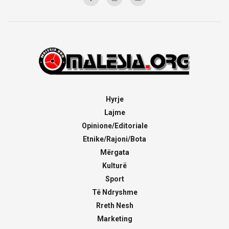
Hyrje
Lajme
Opinione/Editoriale
Etnike/Rajoni/Bota
Mërgata
Kulturë
Sport
Të Ndryshme
Rreth Nesh
Marketing