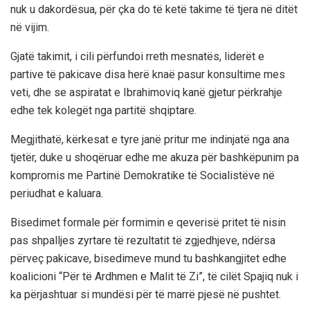
nuk u dakordësua, për çka do të ketë takime të tjera në ditët
në vijim.
Gjatë takimit, i cili përfundoi rreth mesnatës, liderët e
partive të pakicave disa herë knaë pasur konsultime mes
veti, dhe se aspiratat e Ibrahimoviq kanë gjetur përkrahje
edhe tek kolegët nga partitë shqiptare.
Megjithatë, kërkesat e tyre janë pritur me indinjatë nga ana
tjetër, duke u shoqëruar edhe me akuza për bashkëpunim pa
kompromis me Partinë Demokratike të Socialistëve në
periudhat e kaluara.
Bisedimet formale për formimin e qeverisë pritet të nisin
pas shpalljes zyrtare të rezultatit të zgjedhjeve, ndërsa
përveç pakicave, bisedimeve mund tu bashkangjitet edhe
koalicioni “Për të Ardhmen e Malit të Zi”, të cilët Spajiq nuk i
ka përjashtuar si mundësi për të marrë pjesë në pushtet.