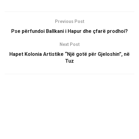
Previous Post
Pse përfundoi Ballkani i Hapur dhe çfarë prodhoi?
Next Post
Hapet Kolonia Artistike “Një gotë për Gjeloshin”, në
Tuz