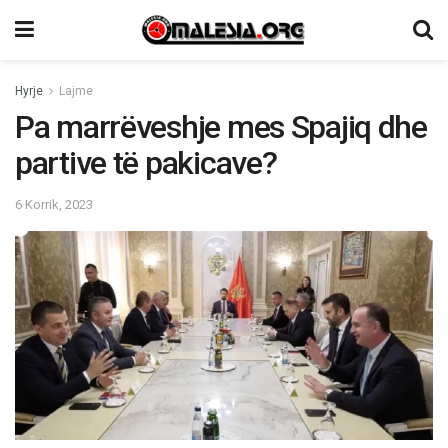
Hyrje
Lajme
Pa marrëveshje mes Spajiq dhe
partive të pakicave?
6 Korrik, 2023