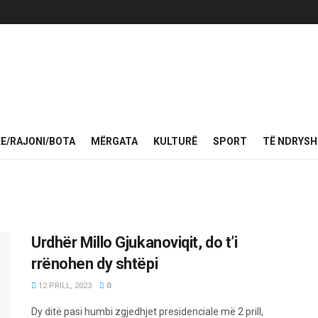
KE/RAJONI/BOTA
MËRGATA
KULTURË
SPORT
TË NDRYS
Urdhër Millo Gjukanoviqit, do t’i
rrënohen dy shtëpi
12 PRILL, 2023
0
Dy ditë pasi humbi zgjedhjet presidenciale më 2 prill,