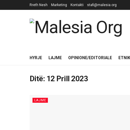
Rreth Nesh
Marketing
Kontakti
stafi@malesia.org
HYRJE
LAJME
OPINIONE/EDITORIALE
ETNI
Ditë:
12 Prill 2023
LAJME