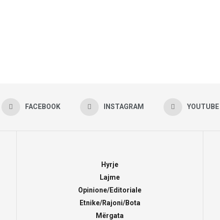
FACEBOOK
INSTAGRAM
YOUTUBE
Hyrje
Lajme
Opinione/Editoriale
Etnike/Rajoni/Bota
Mërgata