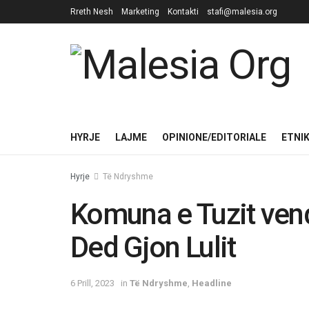
Rreth Nesh
Marketing
Kontakti
stafi@malesia.org
HYRJE
LAJME
OPINIONE/EDITORIALE
ETNI
Hyrje
Të Ndryshme
Komuna e Tuzit vendo
Ded Gjon Lulit
6 Prill, 2023
in
Të Ndryshme
,
Headline