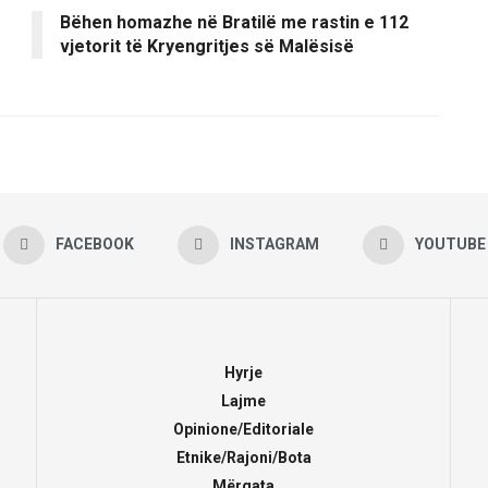
Bëhen homazhe në Bratilë me rastin e 112
vjetorit të Kryengritjes së Malësisë
FACEBOOK
INSTAGRAM
YOUTUBE
Hyrje
Lajme
Opinione/Editoriale
Etnike/Rajoni/Bota
Mërgata