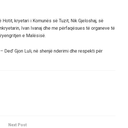
 Hotit, kryetari i Komunës së Tuzit, Nik Gjeloshaj, së
ënkryetarin, Ivan Ivanaj dhe me përfaqësues të organeve të
Kryengritjen e Malësisë.
r – Ded’ Gjon Luli, në shenjë nderimi dhe respekti për
Next Post