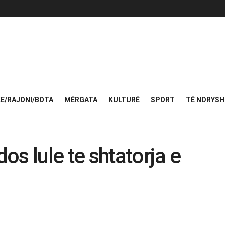
KE/RAJONI/BOTA
MËRGATA
KULTURË
SPORT
TË NDRYS
s lule te shtatorja e