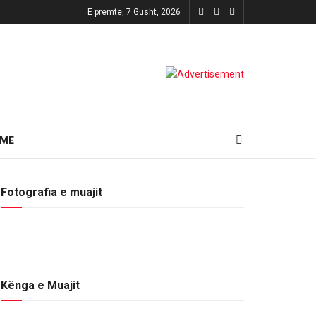
E premte, 7 Gusht, 2026
HME
Fotografia e muajit
Kënga e Muajit