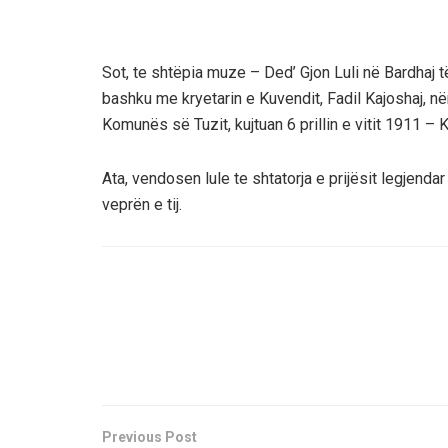
Sot, te shtëpia muze – Ded’ Gjon Luli në Bardhaj të
bashku me kryetarin e Kuvendit, Fadil Kajoshaj, n
Komunës së Tuzit, kujtuan 6 prillin e vitit 1911 – 
Ata, vendosen lule te shtatorja e prijësit legjenda
veprën e tij.
Previous Post