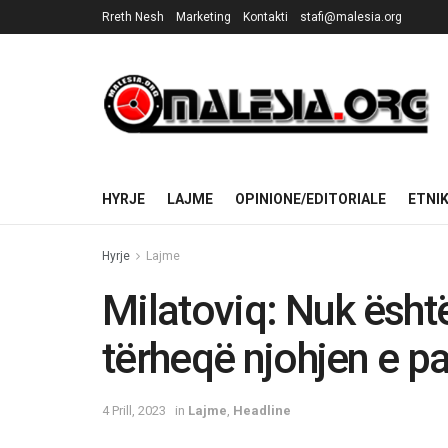
Rreth Nesh
Marketing
Kontakti
stafi@malesia.org
HYRJE
LAJME
OPINIONE/EDITORIALE
ETNI
Hyrje
Lajme
Milatoviq: Nuk është 
tërheqë njohjen e p
4 Prill, 2023
in
Lajme
,
Headline