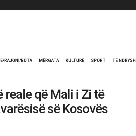
KE/RAJONI/BOTA
MËRGATA
KULTURË
SPORT
TË NDRYS
reale që Mali i Zi të
avarësisë së Kosovës