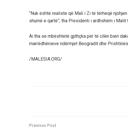
“Nuk është realiste që Mali i Zi të tërheqë njohj
shumë e qartë”, tha Presidenti i ardhshëm i Malit t
Ai tha se mbështetë gjithçka për të cilën bien da
marrëdhënieve ndërmjet Beogradit dhe Prishtinës d
/MALESIA.ORG/
Previous Post