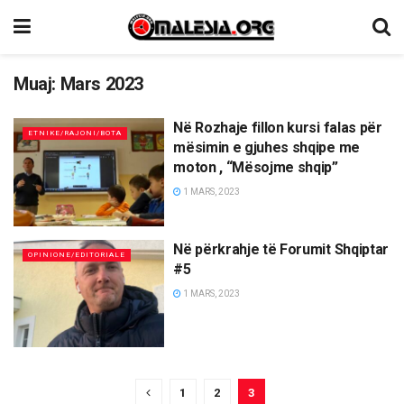
Muaj:
Mars 2023
Në Rozhaje fillon kursi falas për
ETNIKE/RAJONI/BOTA
mësimin e gjuhes shqipe me
moton , “Mësojme shqip”
1 MARS, 2023
Në përkrahje të Forumit Shqiptar
OPINIONE/EDITORIALE
#5
1 MARS, 2023
1
2
3