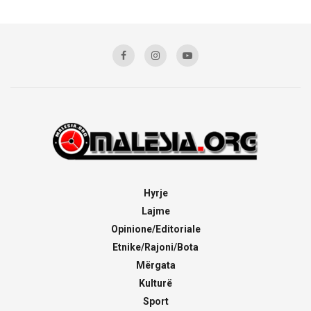
Hyrje
Lajme
Opinione/Editoriale
Etnike/Rajoni/Bota
Mërgata
Kulturë
Sport