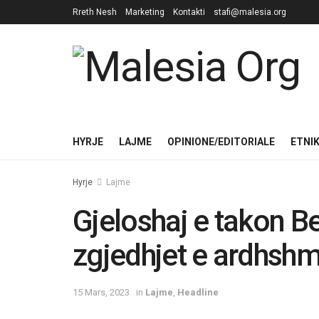
Rreth Nesh
Marketing
Kontakti
stafi@malesia.org
HYRJE
LAJME
OPINIONE/EDITORIALE
ETNI
Hyrje
Lajme
Gjeloshaj e takon Be
zgjedhjet e ardhsh
15 Mars, 2023
in
Lajme
,
Headline