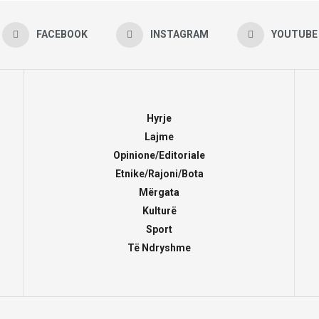
FACEBOOK
INSTAGRAM
YOUTUBE
Hyrje
Lajme
Opinione/Editoriale
Etnike/Rajoni/Bota
Mërgata
Kulturë
Sport
Të Ndryshme