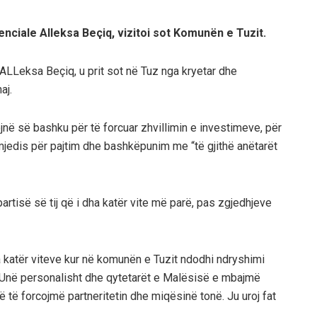
nciale Alleksa Beçiq, vizitoi sot Komunën e Tuzit.
 ALLeksa Beçiq, u prit sot në Tuz nga kryetar dhe
aj.
jnë së bashku për të forcuar zhvillimin e investimeve, për
ë mjedis për pajtim dhe bashkëpunim me “të gjithë anëtarët
artisë së tij që i dha katër vite më parë, pas zgjedhjeve
a katër viteve kur në komunën e Tuzit ndodhi ndryshimi
. Unë personalisht dhe qytetarët e Malësisë e mbajmë
të forcojmë partneritetin dhe miqësinë tonë. Ju uroj fat