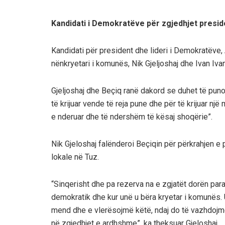
Kandidati i Demokratëve për zgjedhjet preside
Kandidati për president dhe lideri i Demokratëve,
nënkryetari i komunës, Nik Gjeljoshaj dhe Ivan Ivan
Gjeljoshaj dhe Beçiq ranë dakord se duhet të puno
të krijuar vende të reja pune dhe për të krijuar nj
e nderuar dhe të ndershëm të kësaj shoqërie”.
Nik Gjeloshaj falënderoi Beçiqin për përkrahjen e p
lokale në Tuz.
“Sinqerisht dhe pa rezerva na e zgjatët dorën par
demokratik dhe kur unë u bëra kryetar i komunës
mend dhe e vlerësojmë këtë, ndaj do të vazhdojmë 
në zgjedhjet e ardhshme”, ka theksuar Gjeloshaj.