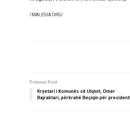
/MALESIA.ORG/
Previous Post
Kryetari i Komunës së Ulqinit, Omer
Bajraktari, përkrahë Beçiqin për president