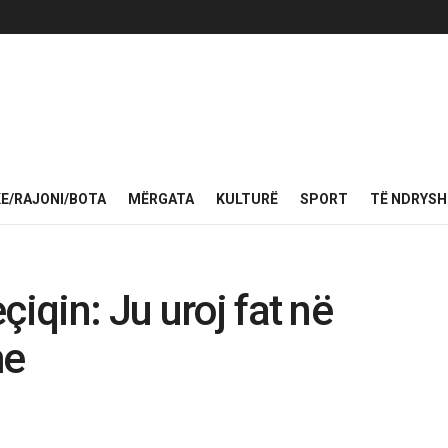
KE/RAJONI/BOTA
MËRGATA
KULTURË
SPORT
TË NDRYS
çiqin: Ju uroj fat në
me