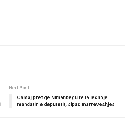
Next Post
Camaj pret që Nimanbegu të ia lëshojë
i
mandatin e deputetit, sipas marreveshjes