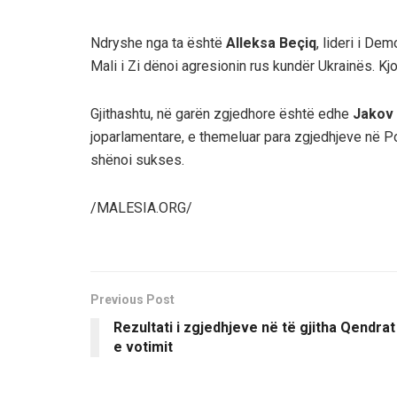
Ndryshe nga ta është
Alleksa Beçiq
, lideri i De
Mali i Zi dënoi agresionin rus kundër Ukrainës. Kjo
Gjithashtu, në garën zgjedhore është edhe
Jakov 
joparlamentare, e themeluar para zgjedhjeve në Podg
shënoi sukses.
/MALESIA.ORG/
Previous Post
Rezultati i zgjedhjeve në të gjitha Qendrat
e votimit