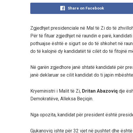
Share on Facebook
Zgjedhjet presidenciale në Mal të Zi do të zhvil
Për të fituar zgjedhjet në raundin e parë, kandida
pothuajse është e sigurt se do të shkohet në raun
do të kalojnë dy kandidatët të cilët do të fitojnë 
Në garën zgjedhore janë shtatë kandidatë për pres
janë deklaruar se cilit kandidat do ti japin mbështe
Kryeministri i Malit të Zi,
Dritan Abazoviq
dje ësh
Demokratëve, Alleksa Beçiqin.
Nga opozita, kandidat për president është preside
Gjukanoviq ishte për 32 vjet në pushtet dhe është 