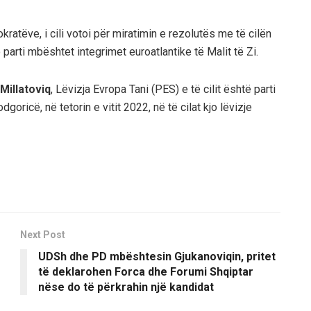
mokratëve, i cili votoi për miratimin e rezolutës me të cilën
 parti mbështet integrimet euroatlantike të Malit të Zi.
Millatoviq
, Lëvizja Evropa Tani (PES) e të cilit është parti
oricë, në tetorin e vitit 2022, në të cilat kjo lëvizje
Next Post
UDSh dhe PD mbështesin Gjukanoviqin, pritet
të deklarohen Forca dhe Forumi Shqiptar
nëse do të përkrahin një kandidat