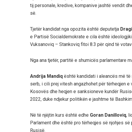
tij personale, kredive, kompanive jashtë vendit d
së.
Tjetër kandidat nga opozita është deputetja
Dragi
e Partisë Socialdemokrate e cila është ideologjik
Vuksanoviq – Stankoviq fitoi 8.3 për qind të votav
Nga ana tjetër, partitë e shumicës parlamentare ma
Andrija Mandiq
është kandidati i aleancës më të
serb, i cili prej vitesh angazhohet për tërheqjen 
Kosovës dhe heqjen e sanksioneve kundër Rusisë, t
2022, duke ndjekur politikën e jashtme të Bashkim
Në të njëjtin kurs është edhe
Goran Danilloviq
, l
Parlament dhe është pro tërheqjes së njohjes s
Rusisë.