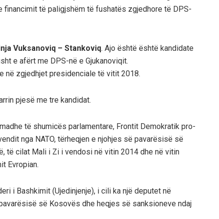
he financimit të paligjshëm të fushatës zgjedhore të DPS-
nja Vuksanoviq – Stankoviq
. Ajo është është kandidate
isht e afërt me DPS-në e Gjukanoviqit.
e në zgjedhjet presidenciale të vitit 2018.
rrin pjesë me tre kandidat.
 madhe të shumicës parlamentare, Frontit Demokratik pro-
e vendit nga NATO, tërheqjen e njohjes së pavarësisë së
ë cilat Mali i Zi i vendosi në vitin 2014 dhe në vitin
it Evropian.
ideri i Bashkimit (Ujedinjenje), i cili ka një deputet në
ë pavarësisë së Kosovës dhe heqjes së sanksioneve ndaj