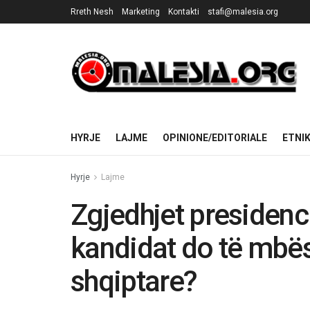
Rreth Nesh
Marketing
Kontakti
stafi@malesia.org
HYRJE
LAJME
OPINIONE/EDITORIALE
ETNI
Hyrje
Lajme
Zgjedhjet presidenci
kandidat do të mbës
shqiptare?