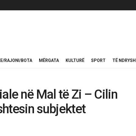
KE/RAJONI/BOTA
MËRGATA
KULTURË
SPORT
TË NDRYS
ale në Mal të Zi – Cilin
htesin subjektet