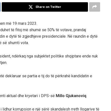
Share on Twitter
lohen më 19 mars 2023.
ti duhet të fitoj më shumë se 50% të votave, prandaj
din e dytë të zgjedhjeve presidenciale. Në raundin e dytë
më së shumti vota.
ident, ndërkaq nga subjektet politike shqiptare ende nuk
tjen.
të deklaruar se partia e tij do të përkrahë kandidatin e
nti aktual dhe kryetari i DPS-së
Millo Gjukanoviq
.
i lidhur korrupsion e një sërë skandalesh rreth llogarive të