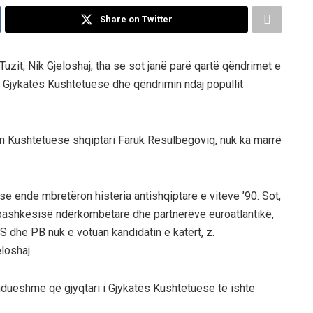
Share on Twitter
uzit, Nik Gjeloshaj, tha se sot janë parë qartë qëndrimet e
 e Gjykatës Kushtetuese dhe qëndrimin ndaj popullit
tën Kushtetuese shqiptari Faruk Resulbegoviq, nuk ka marrë
e ende mbretëron histeria antishqiptare e viteve ’90. Sot,
hë bashkësisë ndërkombëtare dhe partnerëve euroatlantikë,
S dhe PB nuk e votuan kandidatin e katërt, z.
loshaj.
ueshme që gjyqtari i Gjykatës Kushtetuese të ishte