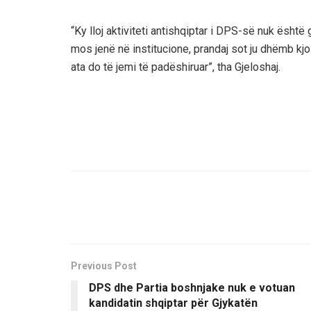
“Ky lloj aktiviteti antishqiptar i DPS-së nuk është
mos jenë në institucione, prandaj sot ju dhëmb k
ata do të jemi të padëshiruar”, tha Gjeloshaj.
Previous Post
DPS dhe Partia boshnjake nuk e votuan
kandidatin shqiptar për Gjykatën