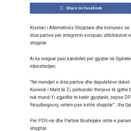
Share on Facebook
Kryetari i Alternativës Shqiptare dhe komunës së T
disa partive për integrimin evropian, zhbllokimin
shqiptar.
Ai ka reaguar pasi kandidati për gjyqtar në Gjyka
mbështetjen.
“Në mendjet e disa partive dhe deputetëve duket s
Kuvendi i Malit të Zi, përkundër thirrjeve të gjit
nuk mundi t’i zgjedhë të katër gjyqtarët, sepse DP
Resulbegoviq, vetëm pse është shqiptar” , tha Gje
Për PDS-në dhe Partinë Boshnjake ishte e pamend
shqiptar.