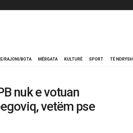
KE/RAJONI/BOTA
MËRGATA
KULTURË
SPORT
TË NDRYS
PB nuk e votuan
begoviq, vetëm pse