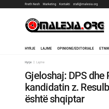
Rreth Nesh
Marketing
Kontakti
stafi@malesia.org
HYRJE
LAJME
OPINIONE/EDITORIALE
ETNI
Hyrje
Lajme
Gjeloshaj: DPS dhe 
kandidatin z. Resul
është shqiptar