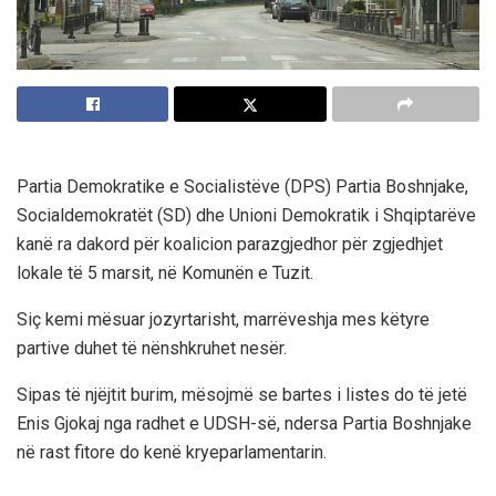
Partia Demokratike e Socialistëve (DPS) Partia Boshnjake,
Socialdemokratët (SD) dhe Unioni Demokratik i Shqiptarëve
kanë ra dakord për koalicion parazgjedhor për zgjedhjet
lokale të 5 marsit, në Komunën e Tuzit.
Siç kemi mësuar jozyrtarisht, marrëveshja mes këtyre
partive duhet të nënshkruhet nesër.
Sipas të njëjtit burim, mësojmë se bartes i listes do të jetë
Enis Gjokaj nga radhet e UDSH-së, ndersa Partia Boshnjake
në rast fitore do kenë kryeparlamentarin.