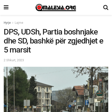
Hyrje
Lajme
DPS, UDSh, Partia boshnjake
dhe SD, bashkë për zgjedhjet e
5 marsit
2 Shkurt, 2023