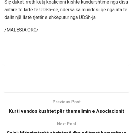
Siç duket, rreth këtij koalicioni kishte kundershtime nga disa
antarë të lartë të UDSh-së, ndërsa ka mundësi që nga ata të
dalin një listë tjetër e shkëputur nga UDSh-ja.
/MALESIA.ORG/
Previous Post
Kurti vendos kushtet për themelimin e Asociacionit
Next Post