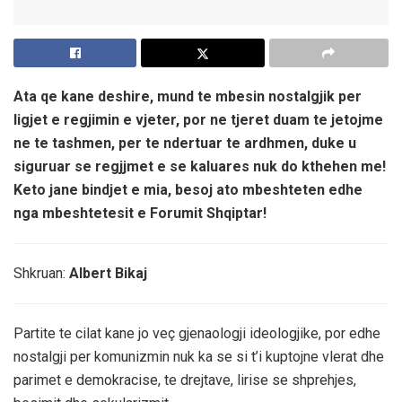
Ata qe kane deshire, mund te mbesin nostalgjik per
ligjet e regjimin e vjeter, por ne tjeret duam te jetojme
ne te tashmen, per te ndertuar te ardhmen, duke u
siguruar se regjjmet e se kaluares nuk do kthehen me!
Keto jane bindjet e mia, besoj ato mbeshteten edhe
nga mbeshtetesit e Forumit Shqiptar!
Shkruan:
Albert Bikaj
Partite te cilat kane jo veç gjenaologji ideologjike, por edhe
nostalgji per komunizmin nuk ka se si t’i kuptojne vlerat dhe
parimet e demokracise, te drejtave, lirise se shprehjes,