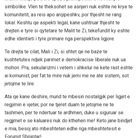
simbolike. Vlen te theksohet se asnjeri nuk eshte ne krye te
komunitetit, as reis apo arqipeshkv, por thjesht ne rang
lokal. Keshtu qe aspekti legal, kane ushtruar thjesht te
drejten e tyre si qytetare te Malit te Zi; tekefundit ky eshte
edhe identieti i tyre primare nga perspektiva ligjore.
Te drejta te cilat, Mali i Zi, si shtet qe ne baze te
kushtetutes ndjek parimet e demokracise liberale nuk ua
mohon. Pra, sekularizmi i vetem i shkelur ne kete rast eshte
ai komunist, per fat te mire nuk jemi me ne ate sistem, sot
jetojme te lire.
Ata qe kane deshire, mund te mbesin nostalgjik per ligjet e
regjimin e vjeter, por ne tjeret duam te jetojme ne te
tashmen, per te ndertuar te ardhmen, duke u siguruar se
regjjmet e se kaluares nuk do kthehen me! Keto jane bindjet
e mia, besoj ato mbeshteten edhe nga mbeshtetesit e
Forumit Shqiptar!