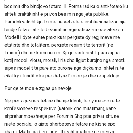
besimit dhe bindjeve fetare. II. Forma radikale anti-fetare ku
shteti praktikisht e privon besimin nga jeta publike.
Paradoksalisht kjo forme ne vetvete e institucionalizon nje
bindje fetare: ate te besimit ne agnosticizem ose ateizem.
Modeli i dyte eshte praktikuar pergjate dy regjimeve me
etatiste dhe totalitere, pergjate regjimit te terrorit (ne
France) dhe ne komunizem. Kjo jo rastesisht, pasi sipas
ketij modeli vlerat, morali, liria dhe ligjet burojne nga shteti;
sipas modelit te pare ato burojne nga diçka mbi shtetin, te
cilat ky i fundit e ka per detyre t’i mbroje dhe respektoje.
Por qe te mos e zgjas pa nevoje…
Nje perfaqesues fetare dhe nje klerik, te dy malesore te
konfesioneve respektive (katolik dhe musliman), kane
shprehur mbeshtetje per Forumin Shqiptar privatisht, ne
rrjete sociale; jo gjate sherbesave fetare ne kishe apo
xhami. Madje pa bere apel, thjesht postime ne menyre