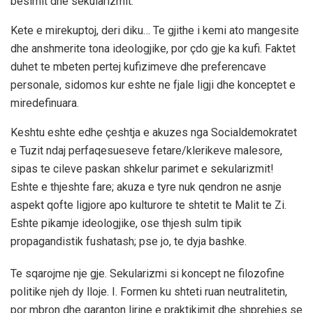
besimit dhe sekularizmit.
Kete e mirekuptoj, deri diku… Te gjithe i kemi ato mangesite
dhe anshmerite tona ideologjike, por çdo gje ka kufi. Faktet
duhet te mbeten pertej kufizimeve dhe preferencave
personale, sidomos kur eshte ne fjale ligji dhe konceptet e
miredefinuara.
Keshtu eshte edhe çeshtja e akuzes nga Socialdemokratet
e Tuzit ndaj perfaqesueseve fetare/klerikeve malesore,
sipas te cileve paskan shkelur parimet e sekularizmit!
Eshte e thjeshte fare; akuza e tyre nuk qendron ne asnje
aspekt qofte ligjore apo kulturore te shtetit te Malit te Zi.
Eshte pikamje ideologjike, ose thjesh sulm tipik
propagandistik fushatash; pse jo, te dyja bashke.
Te sqarojme nje gje. Sekularizmi si koncept ne filozofine
politike njeh dy lloje. I. Formen ku shteti ruan neutralitetin,
por mbron dhe garanton lirine e praktikimit dhe shprehjes se