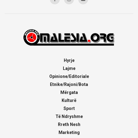
Hyrje
Lajme
Opinione/Editoriale
Etnike/Rajoni/Bota
Mërgata
Kulturë
Sport
Të Ndryshme
Rreth Nesh
Marketing