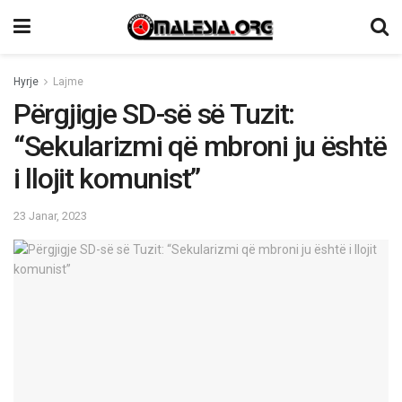
Hyrje
Lajme
Përgjigje SD-së së Tuzit:
“Sekularizmi që mbroni ju është
i llojit komunist”
23 Janar, 2023