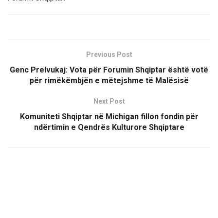
Previous Post
Genc Prelvukaj: Vota për Forumin Shqiptar është votë
për rimëkëmbjën e mëtejshme të Malësisë
Next Post
Komuniteti Shqiptar në Michigan fillon fondin për
ndërtimin e Qendrës Kulturore Shqiptare