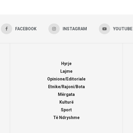
FACEBOOK
INSTAGRAM
YOUTUBE
Hyrje
Lajme
Opinione/Editoriale
Etnike/Rajoni/Bota
Mërgata
Kulturë
Sport
Të Ndryshme