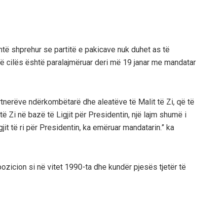
shtë shprehur se partitë e pakicave nuk duhet as të
së cilës është paralajmëruar deri më 19 janar me mandatar
artnerëve ndërkombëtarë dhe aleatëve të Malit të Zi, që të
Zi në bazë të Ligjit për Presidentin, një lajm shumë i
gjit të ri për Presidentin, ka emëruar mandatarin.” ka
 pozicion si në vitet 1990-ta dhe kundër pjesës tjetër të