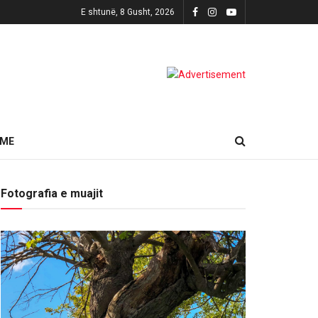
E shtunë, 8 Gusht, 2026
HME
Fotografia e muajit