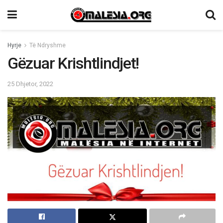
Hyrje
Të Ndryshme
Gëzuar Krishtlindjet!
25 Dhjetor, 2022