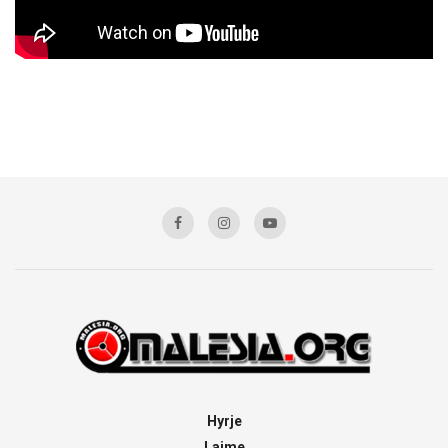
Hyrje
Lajme