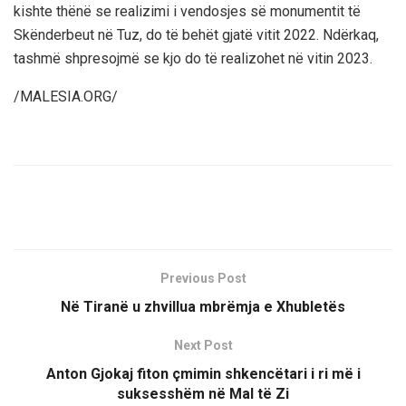
kishte thënë se realizimi i vendosjes së monumentit të
Skënderbeut në Tuz, do të behët gjatë vitit 2022. Ndërkaq,
tashmë shpresojmë se kjo do të realizohet në vitin 2023.
/MALESIA.ORG/
Previous Post
Në Tiranë u zhvillua mbrëmja e Xhubletës
Next Post
Anton Gjokaj fiton çmimin shkencëtari i ri më i
suksesshëm në Mal të Zi