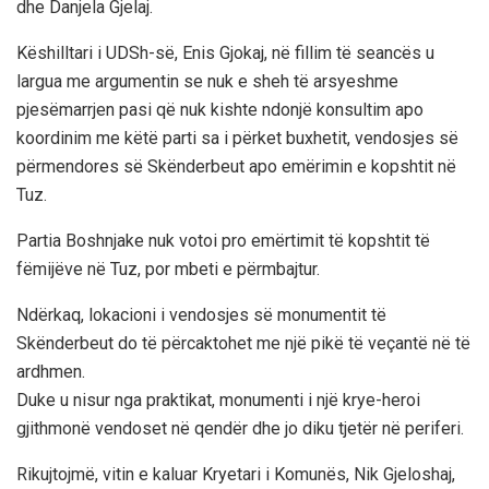
dhe Danjela Gjelaj.
Këshilltari i UDSh-së, Enis Gjokaj, në fillim të seancës u
largua me argumentin se nuk e sheh të arsyeshme
pjesëmarrjen pasi që nuk kishte ndonjë konsultim apo
koordinim me këtë parti sa i përket buxhetit, vendosjes së
përmendores së Skënderbeut apo emërimin e kopshtit në
Tuz.
Partia Boshnjake nuk votoi pro emërtimit të kopshtit të
fëmijëve në Tuz, por mbeti e përmbajtur.
Ndërkaq, lokacioni i vendosjes së monumentit të
Skënderbeut do të përcaktohet me një pikë të veçantë në të
ardhmen.
Duke u nisur nga praktikat, monumenti i një krye-heroi
gjithmonë vendoset në qendër dhe jo diku tjetër në periferi.
Rikujtojmë, vitin e kaluar Kryetari i Komunës, Nik Gjeloshaj,