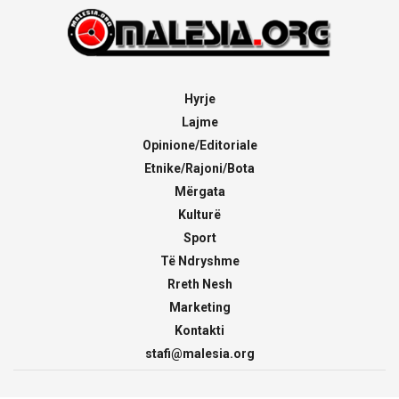
Hyrje
Lajme
Opinione/Editoriale
Etnike/Rajoni/Bota
Mërgata
Kulturë
Sport
Të Ndryshme
Rreth Nesh
Marketing
Kontakti
stafi@malesia.org