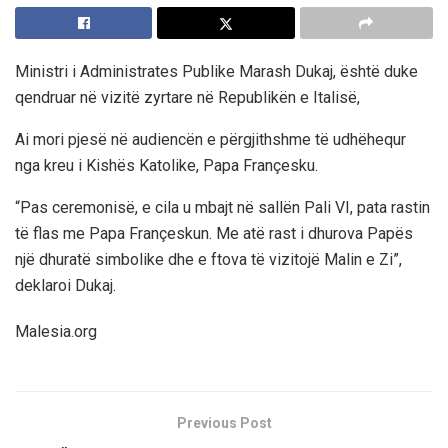
Ministri i Administrates Publike Marash Dukaj, është duke
qendruar në vizitë zyrtare në Republikën e Italisë,
Ai mori pjesë në audiencën e përgjithshme të udhëhequr
nga kreu i Kishës Katolike, Papa Françesku.
“Pas ceremonisë, e cila u mbajt në sallën Pali VI, pata rastin
të flas me Papa Françeskun. Me atë rast i dhurova Papës
një dhuratë simbolike dhe e ftova të vizitojë Malin e Zi”,
deklaroi Dukaj.
Malesia.org
Previous Post