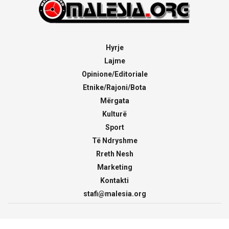
Hyrje
Lajme
Opinione/Editoriale
Etnike/Rajoni/Bota
Mërgata
Kulturë
Sport
Të Ndryshme
Rreth Nesh
Marketing
Kontakti
stafi@malesia.org
© 2000 - 2026
malesia.org