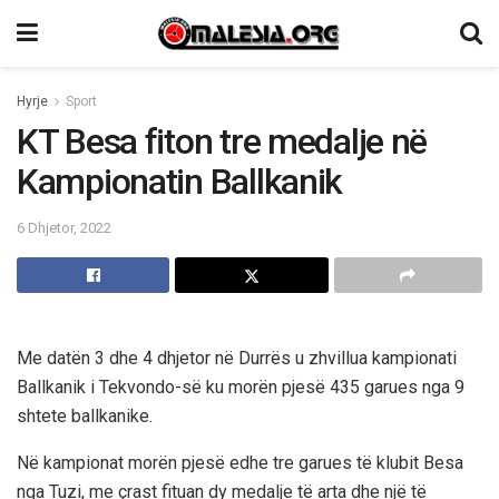
Hyrje
Sport
KT Besa fiton tre medalje në
Kampionatin Ballkanik
6 Dhjetor, 2022
Me datën 3 dhe 4 dhjetor në Durrës u zhvillua kampionati
Ballkanik i Tekvondo-së ku morën pjesë 435 garues nga 9
shtete ballkanike.
Në kampionat morën pjesë edhe tre garues të klubit Besa
nga Tuzi, me çrast fituan dy medalje të arta dhe një të