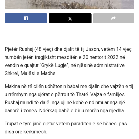
Pjetër Rushaj (48 vjeç) dhe djalit të tij Jason, vetëm 14 vjeç
humbën jetën tragjikisht mesditën
e 20 nëntorit 2022
në
vendin e quajtur
“Grykë Lugje”,
në njësinë administrative
Shkrel, Malësi e Madhe.
Makina në të cilën udhëtonin babai me djalin dhe vajzën e tij
u rrëmbyrn nga ujërat e përroit të Thatë. Vajza e familjes
Rushaj mundi të dalë nga uji në kohë e ndihmuar nga një
banorë i zones. Ndërkaq babë e bir u morën nga rrjedha.
Trupat e tyre janë gjetur vetëm paraditen e së hënës, pas
disa orë kërkimesh.