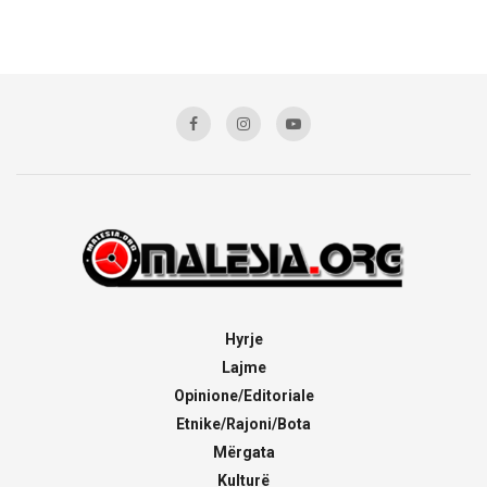
Hyrje
Lajme
Opinione/Editoriale
Etnike/Rajoni/Bota
Mërgata
Kulturë