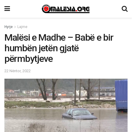
Hyrje
Lajme
Malësi e Madhe – Babë e bir
humbën jetën gjatë
përmbytjeve
22 Nëntor, 2022