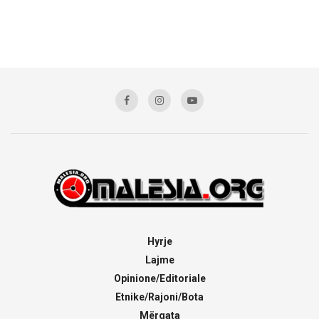
Hyrje
Lajme
Opinione/Editoriale
Etnike/Rajoni/Bota
Mërgata