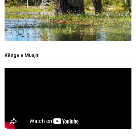
Kënga e Muajit