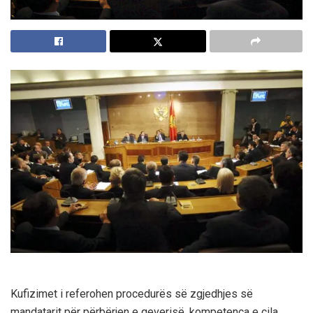
Kufizimet i referohen procedurës së zgjedhjes së
mandatarit për përbërjen e qeverisë, kompetenca e cila