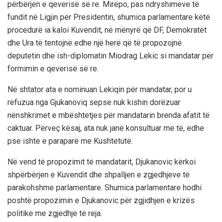
përbërjen e qeverisë së re. Mirëpo, pas ndryshimeve të
fundit në Ligjin për Presidentin, shumica parlamentare këtë
procedurë ia kaloi Kuvendit, në mënyrë që DF, Demokratët
dhe Ura të tentojnë edhe një herë që të propozojnë
deputetin dhe ish-diplomatin Miodrag Lekic si mandatar për
formimin e qeverisë së re.
Në shtator ata e nominuan Lekiqin për mandatar, por u
refuzua nga Gjukanoviq sepse nuk kishin dorëzuar
nënshkrimet e mbështetjes për mandatarin brenda afatit të
caktuar. Përveç kësaj, ata nuk janë konsultuar me të, edhe
pse ishte e paraparë me Kushtetutë.
Në vend të propozimit të mandatarit, Djukanovic kërkoi
shpërbërjen e Kuvendit dhe shpalljen e zgjedhjeve të
parakohshme parlamentare. Shumica parlamentare hodhi
poshtë propozimin e Djukanovic për zgjidhjen e krizës
politike me zgjedhje të reja.