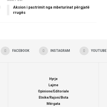
l
Aksion i pastrimit nga mbeturinat përgjatë
rrugës
FACEBOOK
INSTAGRAM
YOUTUBE
Hyrje
Lajme
Opinione/Editoriale
Etnike/Rajoni/Bota
Mërgata