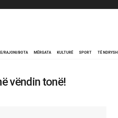
KE/RAJONI/BOTA
MËRGATA
KULTURË
SPORT
TË NDRYS
në vëndin tonë!