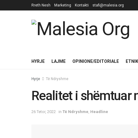
Rreth Nesh
Marketing
Kontakti
stafi@malesia.org
HYRJE
LAJME
OPINIONE/EDITORIALE
ETNI
Hyrje
Të Ndryshme
Realitet i shëmtuar 
26 Tetor, 2022
in
Të Ndryshme
,
Headline