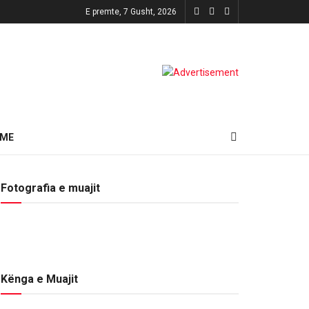
E premte, 7 Gusht, 2026
HME
Fotografia e muajit
Kënga e Muajit