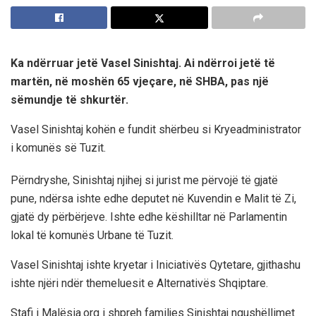
Ka ndërruar jetë Vasel Sinishtaj. Ai ndërroi jetë të
martën, në moshën 65 vjeçare, në SHBA, pas një
sëmundje të shkurtër.
Vasel Sinishtaj kohën e fundit shërbeu si Kryeadministrator
i komunës së Tuzit.
Përndryshe, Sinishtaj njihej si jurist me përvojë të gjatë
pune, ndërsa ishte edhe deputet në Kuvendin e Malit të Zi,
gjatë dy përbërjeve. Ishte edhe këshilltar në Parlamentin
lokal të komunës Urbane të Tuzit.
Vasel Sinishtaj ishte kryetar i Iniciativës Qytetare, gjithashu
ishte njëri ndër themeluesit e Alternativës Shqiptare.
Stafi i Malësia.org i shpreh familjes Sinishtaj ngushëllimet