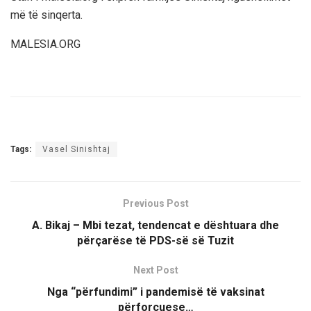
më të sinqerta.
MALESIA.ORG
Tags:
Vasel Sinishtaj
Previous Post
A. Bikaj – Mbi tezat, tendencat e dështuara dhe
përçarëse të PDS-së së Tuzit
Next Post
Nga “përfundimi” i pandemisë të vaksinat
përforcuese…