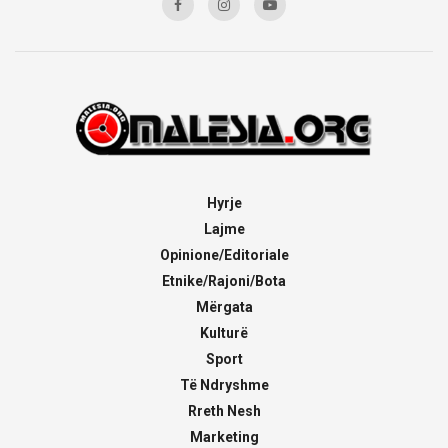
Hyrje
Lajme
Opinione/Editoriale
Etnike/Rajoni/Bota
Mërgata
Kulturë
Sport
Të Ndryshme
Rreth Nesh
Marketing