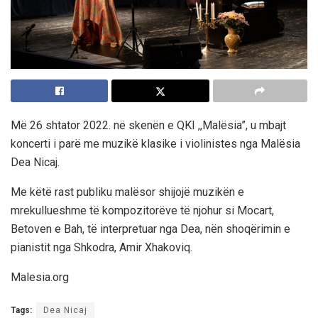
Më 26 shtator 2022. në skenën e QKI ,,Malësia”, u mbajt
koncerti i parë me muzikë klasike i violinistes nga Malësia
Dea Nicaj.
Me këtë rast publiku malësor shijojë muzikën e
mrekullueshme të kompozitorëve të njohur si Mocart,
Betoven e Bah, të interpretuar nga Dea, nën shoqërimin e
pianistit nga Shkodra, Amir Xhakoviq.
Malesia.org
Tags:
Dea Nicaj