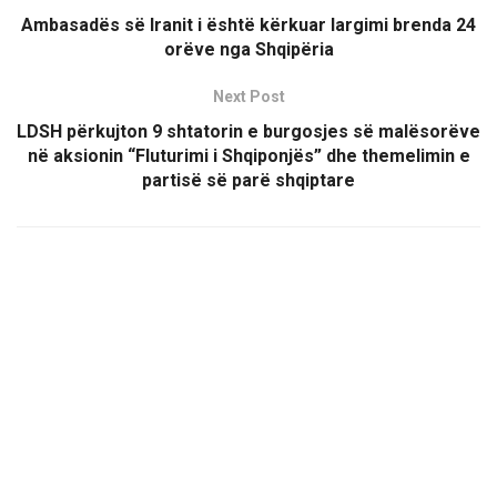
Ambasadës së Iranit i është kërkuar largimi brenda 24
orëve nga Shqipëria
Next Post
LDSH përkujton 9 shtatorin e burgosjes së malësorëve
në aksionin “Fluturimi i Shqiponjës” dhe themelimin e
partisë së parë shqiptare