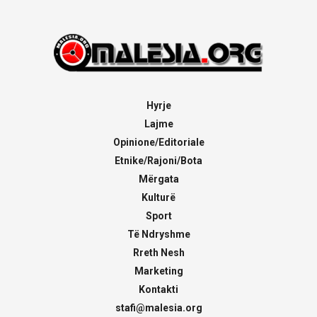
Hyrje
Lajme
Opinione/Editoriale
Etnike/Rajoni/Bota
Mërgata
Kulturë
Sport
Të Ndryshme
Rreth Nesh
Marketing
Kontakti
stafi@malesia.org