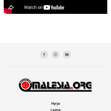
Hyrje
Lajme