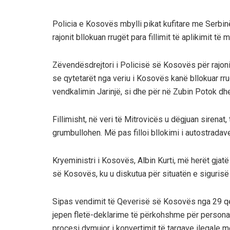
Policia e Kosovës mbylli pikat kufitare me Serbinë
rajonit bllokuan rrugët para fillimit të aplikimit t
Zëvendësdrejtori i Policisë së Kosovës për rajoni
se qytetarët nga veriu i Kosovës kanë bllokuar r
vendkalimin Jarinjë, si dhe për në Zubin Potok dh
Fillimisht, në veri të Mitrovicës u dëgjuan sirenat, t
grumbullohen. Më pas filloi bllokimi i autostrad
Kryeministri i Kosovës, Albin Kurti, më herët gjat
së Kosovës, ku u diskutua për situatën e sigurisë në
Sipas vendimit të Qeverisë së Kosovës nga 29 qer
jepen fletë-deklarime të përkohshme për personat
procesi dymujor i konvertimit të targave ilegale 