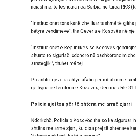
ngjashme, të lëshuara nga Serbia, në targa RKS (
“Institucionet tona kanë zhvilluar tashmë të gjith
këtyre vendimeve”, tha Qeveria e Kosovës në një 
“Institucionet e Republikës së Kosovës qëndrojnë 
situate të sigurisë, çdoherë në bashkërendim dh
strategjik.”, thuhet më tej.
Po ashtu, qeveria shtyu afatin për mbulimin e si
që hyjnë në territorin e Kosovës, deri më datë 31 
Policia njofton për të shtëna me armë zjarri
Ndërkohë, Policia e Kosovës tha se ka siguruar in
shtëna me armë zjarri, ku disa prej të shtënave ka