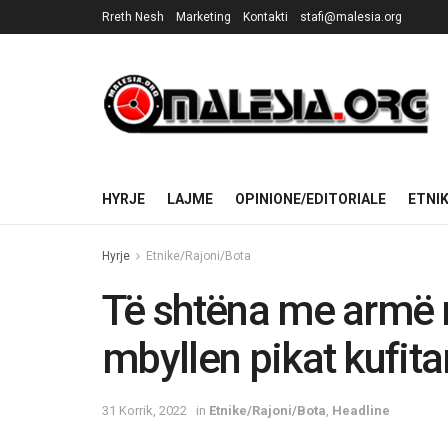
Rreth Nesh
Marketing
Kontakti
stafi@malesia.org
HYRJE
LAJME
OPINIONE/EDITORIALE
ETNI
Hyrje
Etnike/Rajoni/Bota
Të shtëna me armë n
mbyllen pikat kufit
31 Korrik, 2022
in
Etnike/Rajoni/Bota
,
Headline