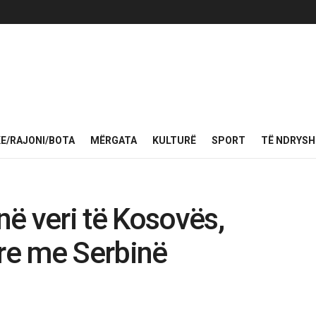
KE/RAJONI/BOTA
MËRGATA
KULTURË
SPORT
TË NDRYS
ë veri të Kosovës,
are me Serbinë