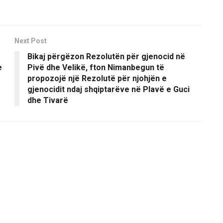
Next Post
Bikaj përgëzon Rezolutën për gjenocid në
e
Pivë dhe Velikë, fton Nimanbegun të
propozojë një Rezolutë për njohjën e
gjenocidit ndaj shqiptarëve në Plavë e Guci
dhe Tivarë