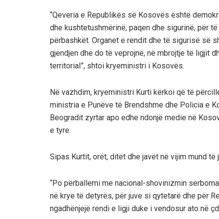
“Qeveria e Republikës së Kosovës është demokrati
dhe kushtetushmërinë, paqen dhe sigurinë, për të 
përbashkët. Organet e rendit dhe të sigurisë së s
gjendjen dhe do të veprojnë, në mbrojtje të ligjit d
territorial”, shtoi kryeministri i Kosovës.
Në vazhdim, kryeministri Kurti kërkoi që të përci
ministria e Punëve të Brendshme dhe Policia e K
Beogradit zyrtar apo edhe ndonjë medie në Kosovë
e tyre.
Sipas Kurtit, orët, ditët dhe javët në vijim mund t
“Po përballemi me nacional-shovinizmin serbomadh
në krye të detyrës, për juve si qytetarë dhe për 
ngadhënjejë rendi e ligji duke i vendosur ato në çd