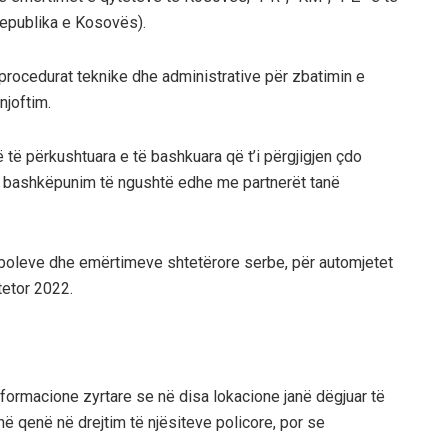
Republika e Kosovës).
a procedurat teknike dhe administrative për zbatimin e
njoftim.
të përkushtuara e të bashkuara që t’i përgjigjen çdo
e bashkëpunim të ngushtë edhe me partnerët tanë
mboleve dhe emërtimeve shtetërore serbe, për automjetet
tetor 2022.
formacione zyrtare se në disa lokacione janë dëgjuar të
në qenë në drejtim të njësiteve policore, por se