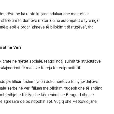
tetarëve se ka raste ku janë ndaluar dhe maltretuar
e shkaktim të dëmeve materiale në automjetet e tyre nga
anë pjesë e organizimeve të bllokimit të rrugëve”, tha
irat në Veri
larate në rrjetet sociale, reagoi ndaj sulmit të strukturave
alajmërimit të masave të reja të reciprocitetit.
e pa filluar lëshimi ynë i dokumenteve të hyrje-daljeve
gale serbe në veri filluan me bllokim rrugësh dhe të shtëna
e mbledhjet e frikës dhe kërcënimit në Beograd dhe në
me agresive që po ndodhin sot. Vuçiq dhe Petkoviq janë