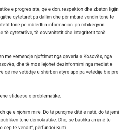
ke e progresiste, që e don, respekton dhe zbaton ligjin
gjithë qytetarët pa dallim dhe për mbarë vendin tonë të
htetit tonë po mbledhin informacion, po mbikëqyrin
he të qytetarëve, të sovranitetit dhe integritetit tonë
llen me vëmendje njoftimet nga qeveria e Kosovës, nga
osovës, dhe të mos lejohet dezinformimi nga mediat e
 që me vetëdije u shërben atyre apo pa vetëdije bie pre
ë jenë sfiduese e problematike.
 që e njohim mirë. Do të punojmë ditë e natë, do të jemi
Republikën tonë demokratike. Dhe, së bashku arrijmë të
o cep të vendit”, përfundoi Kurti.