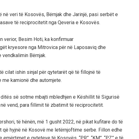
 në veri të Kosovës, Bërnjak dhe Jarinjë, pasi serbët e
ë masave të reciprocitetit nga Qeveria e Kosovës.
n verior, Besim Hoti, ka konfirmuar
rugët kryesore nga Mitrovica për në Laposaviq dhe
e vendkalimin Bërnjak.
ë cilat ishin sinjal për qytetarët që të fillojnë të
ave me kamionë dhe automjete.
ë ditës së sotme mbajti mbledhjen e Këshillit të Sigurisë
 vend, para fillimit të zbatimit të reciprocitetit.
shori, të hënën, më 1 gusht 2022, në pikat kufitare do të
 që hyjnë në Kosovë me letërnjoftime serbe. Fillon edhe
me emërtimet e qyteteve të Kosovës, “PR”, “KM”, “PZ” e të