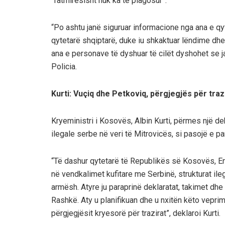
“fatmirësisht nuk ka të plagosur”.
“Po ashtu janë siguruar informacione nga ana e qy
qytetarë shqiptarë, duke iu shkaktuar lëndime dh
ana e personave të dyshuar të cilët dyshohet se j
Policia.
Kurti: Vuçiq dhe Petkoviq, përgjegjës për traz
Kryeministri i Kosovës, Albin Kurti, përmes një dek
ilegale serbe në veri të Mitrovicës, si pasojë e par
“Të dashur qytetarë të Republikës së Kosovës, End
në vendkalimet kufitare me Serbinë, strukturat ile
armësh. Atyre ju paraprinë deklaratat, takimet dh
Rashkë. Aty u planifikuan dhe u nxitën këto vepri
përgjegjësit kryesorë për trazirat”, deklaroi Kurti.