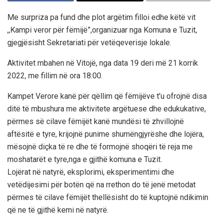
Me surpriza pa fund dhe plot argëtim filloi edhe këtë vit
,,Kampi veror për fëmijë”,organizuar nga Komuna e Tuzit,
gjegjësisht Sekretariati për vetëqeverisje lokale.
Aktivitet mbahen në Vitojë, nga data 19 deri më 21 korrik
2022, me fillim në ora 18:00.
Kampet Verore kanë për qëllim që fëmijëve t’u ofrojnë disa
ditë të mbushura me aktivitete argëtuese dhe edukukative,
përmes së cilave fëmijët kanë mundësi të zhvillojnë
aftësitë e tyre, krijojnë punime shumëngjyrëshe dhe lojëra,
mësojnë diçka të re dhe të formojnë shoqëri të reja me
moshatarët e tyre,nga e gjithë komuna e Tuzit.
Lojërat në natyrë, eksplorimi, eksperimentimi dhe
vetëdijesimi për botën që na rrethon do të jenë metodat
përmes të cilave fëmijët thellësisht do të kuptojnë ndikimin
që ne të gjithë kemi në natyrë.