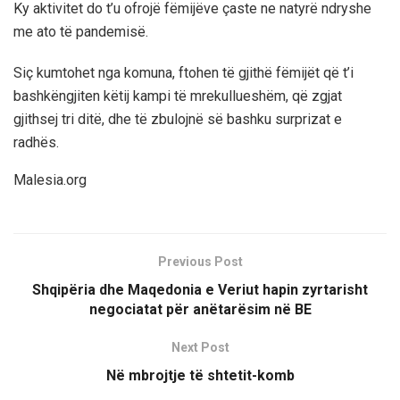
Ky aktivitet do t’u ofrojë fëmijëve çaste ne natyrë ndryshe
me ato të pandemisë.
Siç kumtohet nga komuna, ftohen të gjithë fëmijët që t’i
bashkëngjiten këtij kampi të mrekullueshëm, që zgjat
gjithsej tri ditë, dhe të zbulojnë së bashku surprizat e
radhës.
Malesia.org
Previous Post
Shqipëria dhe Maqedonia e Veriut hapin zyrtarisht
negociatat për anëtarësim në BE
Next Post
Në mbrojtje të shtetit-komb