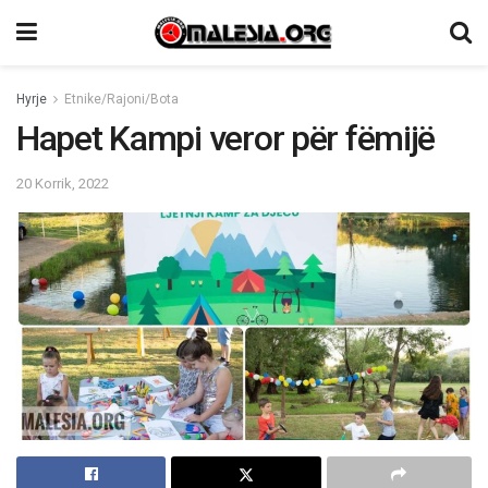
Hyrje
Etnike/Rajoni/Bota
Hapet Kampi veror për fëmijë
20 Korrik, 2022