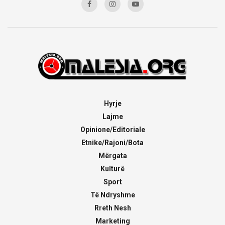
Hyrje
Lajme
Opinione/Editoriale
Etnike/Rajoni/Bota
Mërgata
Kulturë
Sport
Të Ndryshme
Rreth Nesh
Marketing