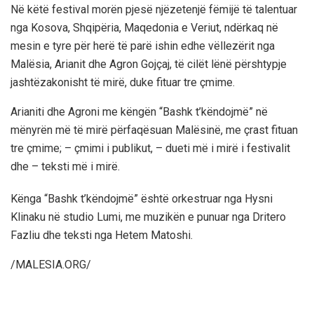
Në këtë festival morën pjesë njëzetenjë fëmijë të talentuar
nga Kosova, Shqipëria, Maqedonia e Veriut, ndërkaq në
mesin e tyre për herë të parë ishin edhe vëllezërit nga
Malësia, Arianit dhe Agron Gojçaj, të cilët lënë përshtypje
jashtëzakonisht të mirë, duke fituar tre çmime.
Arianiti dhe Agroni me këngën “Bashk t’këndojmë” në
mënyrën më të mirë përfaqësuan Malësinë, me çrast fituan
tre çmime; – çmimi i publikut, – dueti më i mirë i festivalit
dhe – teksti më i mirë.
Kënga “Bashk t’këndojmë” është orkestruar nga Hysni
Klinaku në studio Lumi, me muzikën e punuar nga Dritero
Fazliu dhe teksti nga Hetem Matoshi.
/MALESIA.ORG/