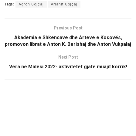
Tags:
Agron Gojçaj
Arianit Gojçaj
Previous Post
Akademia e Shkencave dhe Arteve e Kosovës,
promovon librat e Anton K. Berishaj dhe Anton Vukpalaj
Next Post
Vera në Malësi 2022- aktivitetet gjatë muajit korrik!