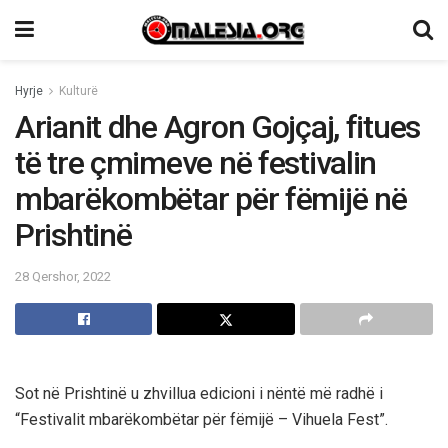
Hyrje
Kulturë
Arianit dhe Agron Gojçaj, fitues
të tre çmimeve në festivalin
mbarëkombëtar për fëmijë në
Prishtinë
28 Qershor, 2022
Sot në Prishtinë u zhvillua edicioni i nëntë më radhë i
“Festivalit mbarëkombëtar për fëmijë – Vihuela Fest”.