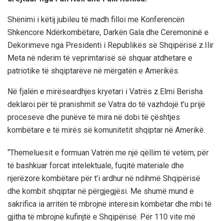
Shënimi i këtij jubileu të madh filloi me Konferencën
Shkencore Ndërkombëtare, Darkën Gala dhe Ceremoninë e
Dekorimeve nga Presidenti i Republikës së Shqipërisë z.Ilir
Meta në nderim të veprimtarisë së shquar atdhetare e
patriotike të shqiptarëve në mërgatën e Amerikës.
Në fjalën e mirëseardhjes kryetari i Vatrës z.Elmi Berisha
deklaroi për të pranishmit se Vatra do të vazhdojë t’u prijë
proceseve dhe punëve të mira në dobi të çështjes
kombëtare e të mirës së komunitetit shqiptar në Amerikë.
“Themeluesit e formuan Vatrën me një qëllim të vetëm; për
të bashkuar forcat intelektuale, fuqitë materiale dhe
njerëzore kombëtare për t’i ardhur në ndihmë Shqipërisë
dhe kombit shqiptar në përgjegjësi. Me shumë mund e
sakrifica ia arritën të mbrojnë interesin kombëtar dhe mbi të
gjitha të mbrojnë kufinjtë e Shqipërisë. Për 110 vite më