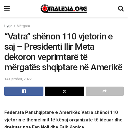
Hyrje
Mërgata
“Vatra” shënon 110 vjetorin e
saj – Presidenti Ilir Meta
dekoron veprimtarë të
mërgatës shqiptare në Amerikë
14 Qershor, 2022
Federata Panshqiptare e Amerikës Vatra shënoi 110
vjetorin e themelimit të kësaj organizate të ideuar dhe
drejtuar nga Fan Noli dhe Faik Konica.