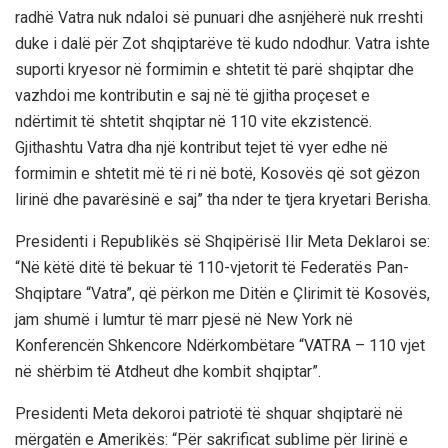
radhë Vatra nuk ndaloi së punuari dhe asnjëherë nuk rreshti
duke i dalë për Zot shqiptarëve të kudo ndodhur. Vatra ishte
suporti kryesor në formimin e shtetit të parë shqiptar dhe
vazhdoi me kontributin e saj në të gjitha proçeset e
ndërtimit të shtetit shqiptar në 110 vite ekzistencë.
Gjithashtu Vatra dha një kontribut tejet të vyer edhe në
formimin e shtetit më të ri në botë, Kosovës që sot gëzon
lirinë dhe pavarësinë e saj” tha nder te tjera kryetari Berisha.
Presidenti i Republikës së Shqipërisë Ilir Meta Deklaroi se:
“Në këtë ditë të bekuar të 110-vjetorit të Federatës Pan-
Shqiptare “Vatra”, që përkon me Ditën e Çlirimit të Kosovës,
jam shumë i lumtur të marr pjesë në New York në
Konferencën Shkencore Ndërkombëtare “VATRA – 110 vjet
në shërbim të Atdheut dhe kombit shqiptar”.
Presidenti Meta dekoroi patriotë të shquar shqiptarë në
mërgatën e Amerikës: “Për sakrificat sublime për lirinë e