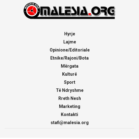
Hyrje
Lajme
Opinione/Editoriale
Etnike/Rajoni/Bota
Mërgata
Kulturë
Sport
Të Ndryshme
Rreth Nesh
Marketing
Kontakti
stafi@malesia.org