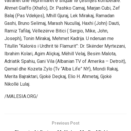
vatranët dhe veprimtarët e shquar të çështjes kombëtare:
Ahmet Giaffo (Xhafo), Dr. Pashko Camaj, Marjan Cubi, Zef
Balaj (Pas Vdekjes), Mhill Gjuraj, Lek Mirakaj, Ramadan
Gashi, Bruno Selimaj, Marash Nucullaj, Haxhi (John) Dauti,
Ramiz Tafilaj, Vëllezërve Bitici ( Sergio, Mike, John,
Joseph), Tonin Mirakaj, Mehmet Kadrija. U nderuan me
Titullin “Kalorës i Urdhrit të Flamurit”: Dr. Skënder Myrtezani,
Ibrahim Kolari, Agim Aliçkaj, Mëhill Velaj, Besim Malota,
Adriatik Spahiu, Gani Vila (Albanian TV of Amerika – Detroit),
Qemal dhe Kozeta Zylo (Tv “Alba Life” NY), Mondi Rakaj,
Merita Bajraktari, Gjokë Deçkaj, Elio H. Ahmetaj, Gjokë
Nikollë Lulaj.
/MALESIA.ORG/
Previous Post