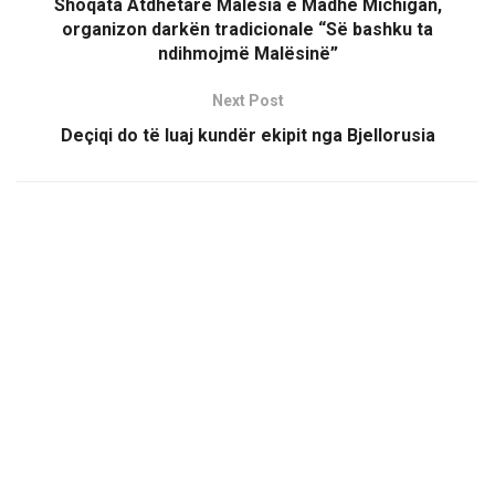
Shoqata Atdhetare Malësia e Madhe Michigan,
organizon darkën tradicionale “Së bashku ta
ndihmojmë Malësinë”
Next Post
Deçiqi do të luaj kundër ekipit nga Bjellorusia