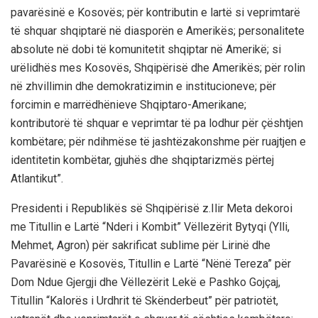
pavarësinë e Kosovës; për kontributin e lartë si veprimtarë
të shquar shqiptarë në diasporën e Amerikës; personalitete
absolute në dobi të komunitetit shqiptar në Amerikë; si
urëlidhës mes Kosovës, Shqipërisë dhe Amerikës; për rolin
në zhvillimin dhe demokratizimin e institucioneve; për
forcimin e marrëdhënieve Shqiptaro-Amerikane;
kontributorë të shquar e veprimtar të pa lodhur për çështjen
kombëtare; për ndihmëse të jashtëzakonshme për ruajtjen e
identitetin kombëtar, gjuhës dhe shqiptarizmës përtej
Atlantikut”.
Presidenti i Republikës së Shqipërisë z.Ilir Meta dekoroi
me Titullin e Lartë “Nderi i Kombit” Vëllezërit Bytyqi (Ylli,
Mehmet, Agron) për sakrificat sublime për Lirinë dhe
Pavarësinë e Kosovës, Titullin e Lartë “Nënë Tereza” për
Dom Ndue Gjergji dhe Vëllezërit Lekë e Pashko Gojçaj,
Titullin “Kalorës i Urdhrit të Skënderbeut” për patriotët,