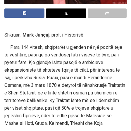
Shkruan:
Mark Junçaj
, prof. i Historisë
Para 144 vitesh, shqiptarët u gjenden në një pozitë teje
të vështirë, pasi që po vendosej fati i viseve të tyre, pa i
pyetur fare. Kjo gjendje ishte pasojë e ambicieve
ekspansioniste të shteteve fqinje të cilat, për interesa të
saj, i përkrahu Rusia. Rusia, pasi e mundi Perandorinë
Osmane, më 3 mars 1878 e detyroi të nënshkruajë Traktatin
e Shën Stefanit, që e linte shtetin osman pa shumicën e
territoreve ballkanike. Ky Traktat ishte më se i dëmshëm
për viset shqiptare, pasi që 50% e trojeve shqiptare u
jepeshin fqinjëve, ndër to edhe pjesë të Malësisë së
Mashe si Hoti, Gruda, Kelmendi, Trieshi dhe Koja.