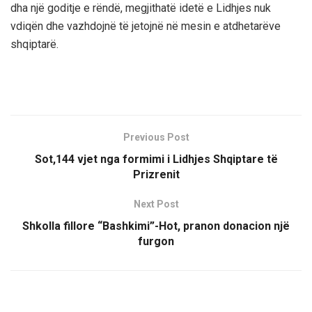
dha një goditje e rëndë, megjithatë idetë e Lidhjes nuk
vdiqën dhe vazhdojnë të jetojnë në mesin e atdhetarëve
shqiptarë.
Previous Post
Sot,144 vjet nga formimi i Lidhjes Shqiptare të
Prizrenit
Next Post
Shkolla fillore “Bashkimi”-Hot, pranon donacion një
furgon