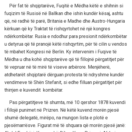
Për fat të shqiptarëve, Fuqitë e Mëdha këtë e shihnin si
fuqizim të Rusisë në Ballkan dhe ishin kundër kësaj, ashtu
që, në radhë të parë, Britania e Madhe dhe Austro-Hungaria
kërkuan që ky Traktat të rishqyrtohet në një kongres
ndërkombëtar. Rusia e ndodhur para presionit ndërkombëtar
u detyrua që të pranojë këtë rishqyrtim, për të cilin u vendos
të mbahet Kongresi në Berlin. Ky intervenim i Fuqive të
Mëdha u dha kohë shqiptarëve që të fillojnë përgatitjet për
të vepruar në të mirë të viseve arbërore. Menjëherë,
atdhetarët shqiptarë dërguan protesta të ndryshme kundër
vendimeve të Shën Stefanit, si edhe filluan përgatitjet për
thirrjen e kuvendit kombëtar.
Pas përgatitjeve të shumta, më 10 qershor 1878 kuvendi
i fillojë punimet në Prizren. Në këtë kuvend morën pjesë
shumë delegatë, mirëpo, na mungon lista e plotë e
pjesëmarrësve. Figurat më të shquara që morën pjesë janë: