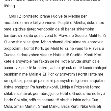
tërhoq.
Mali i Zi protestoi pranë Fuqive të Mëdha për
mosdorëzimin e këtyre viseve. Fuqitë e Mëdha, duke mos
parë zgjidhje tjetër, vendosën që të bëhet shkëmbim
territoresh, ashtu që në vend të Plavës e Gucisë, Malit të Zi
t’i jepeshin vise tjera. Mbas shumë diskutimesh u aprovua
propozimi i kontit Korti, që Malit të Zi, në vend të Plavës e
Gucisë t’i dorëzohen viset e Hotit e të Grudës. Konti Kroti
këtë e arsyetojë me faktin se në Hot e Grudë shumica e
banorëve janë të krishterë, ashtu që nuk do të kundërshtojnë
bashkimin me Malin e Zi. Por ky arsyetim i Kortit ishte më
se i gabuar, pasi që pa marrë parasysh religjionin, shqiptari
është shqiptar. Pa humbur kohë, Lidhja e Prizrenit formoi
shtabin ushtarak për mbrojtjen e Hotit e Grudës me në krye
Hodo Sokolin, ndërsa anëtarë të shtabit ishin edhe Çun
Mula, Smail Martini, Smail Marku, Baca Kurti, Nikë Gila etj.