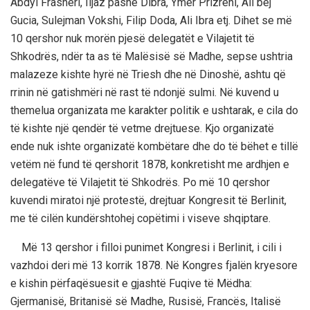
Abdyl Frashëri, Iljaz pashë Dibra, Ymer Prizreni, Ali bej
Gucia, Sulejman Vokshi, Filip Doda, Ali Ibra etj. Dihet se më
10 qershor nuk morën pjesë delegatët e Vilajetit të
Shkodrës, ndër ta as të Malësisë së Madhe, sepse ushtria
malazeze kishte hyrë në Triesh dhe në Dinoshë, ashtu që
rrinin në gatishmëri në rast të ndonjë sulmi. Në kuvend u
themelua organizata me karakter politik e ushtarak, e cila do
të kishte një qendër të vetme drejtuese. Kjo organizatë
ende nuk ishte organizatë kombëtare dhe do të bëhet e tillë
vetëm në fund të qershorit 1878, konkretisht me ardhjen e
delegatëve të Vilajetit të Shkodrës. Po më 10 qershor
kuvendi miratoi një protestë, drejtuar Kongresit të Berlinit,
me të cilën kundërshtohej copëtimi i viseve shqiptare.
Më 13 qershor i filloi punimet Kongresi i Berlinit, i cili i
vazhdoi deri më 13 korrik 1878. Në Kongres fjalën kryesore
e kishin përfaqësuesit e gjashtë Fuqive të Mëdha:
Gjermanisë, Britanisë së Madhe, Rusisë, Francës, Italisë