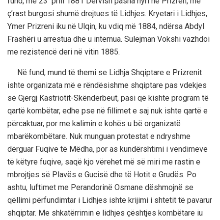
fund, më 23 prill 1881 Dervish pasha hyri në Prizren, me
ç’rast burgosi shumë drejtues të Lidhjes. Kryetari i Lidhjes,
Ymer Prizreni iku në Ulqin, ku vdiq më 1884, ndërsa Abdyl
Frashëri u arrestua dhe u internua. Sulejman Vokshi vazhdoi
me rezistencë deri në vitin 1885.
Në fund, mund të themi se Lidhja Shqiptare e Prizrenit
ishte organizata më e rëndësishme shqiptare pas vdekjes
së Gjergj Kastriotit-Skënderbeut, pasi që kishte program të
qartë kombëtar, edhe pse në fillimet e saj nuk ishte qartë e
përcaktuar, por me kalimin e kohës u bë organizatë
mbarëkombëtare. Nuk munguan protestat e ndryshme
dërguar Fuqive të Mëdha, por as kundërshtimi i vendimeve
të këtyre fuqive, saqë kjo vërehet më së miri me rastin e
mbrojtjes së Plavës e Gucisë dhe të Hotit e Grudës. Po
ashtu, luftimet me Perandorinë Osmane dëshmojnë se
qëllimi përfundimtar i Lidhjes ishte krijimi i shtetit të pavarur
shqiptar. Me shkatërrimin e lidhjes çështjes kombëtare iu