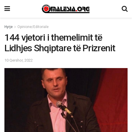
Hyrje
Opinione/Editoriale
144 vjetori i themelimit të
Lidhjes Shqiptare të Prizrenit
10 Qershor, 2022