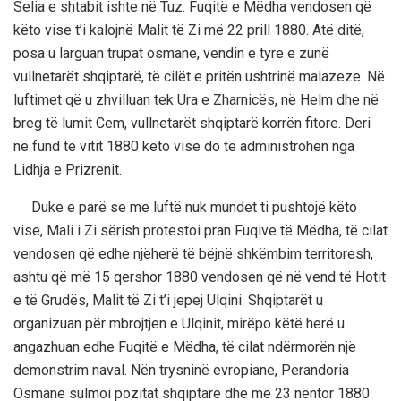
Selia e shtabit ishte në Tuz. Fuqitë e Mëdha vendosen që
këto vise t’i kalojnë Malit të Zi më 22 prill 1880. Atë ditë,
posa u larguan trupat osmane, vendin e tyre e zunë
vullnetarët shqiptarë, të cilët e pritën ushtrinë malazeze. Në
luftimet që u zhvilluan tek Ura e Zharnicës, në Helm dhe në
breg të lumit Cem, vullnetarët shqiptarë korrën fitore. Deri
në fund të vitit 1880 këto vise do të administrohen nga
Lidhja e Prizrenit.
Duke e parë se me luftë nuk mundet ti pushtojë këto
vise, Mali i Zi sërish protestoi pran Fuqive të Mëdha, të cilat
vendosen që edhe njëherë të bëjnë shkëmbim territoresh,
ashtu që më 15 qershor 1880 vendosen që në vend të Hotit
e të Grudës, Malit të Zi t’i jepej Ulqini. Shqiptarët u
organizuan për mbrojtjen e Ulqinit, mirëpo këtë herë u
angazhuan edhe Fuqitë e Mëdha, të cilat ndërmorën një
demonstrim naval. Nën trysninë evropiane, Perandoria
Osmane sulmoi pozitat shqiptare dhe më 23 nëntor 1880