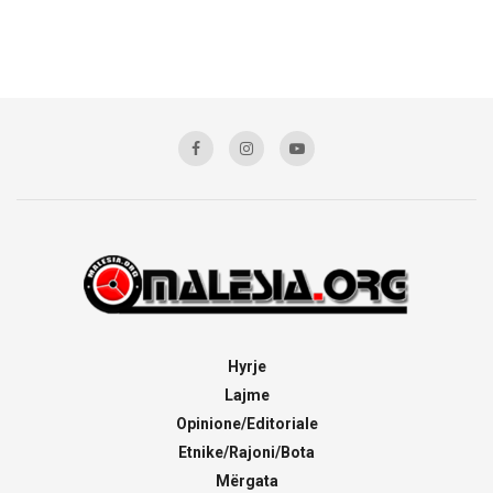
Hyrje
Lajme
Opinione/Editoriale
Etnike/Rajoni/Bota
Mërgata