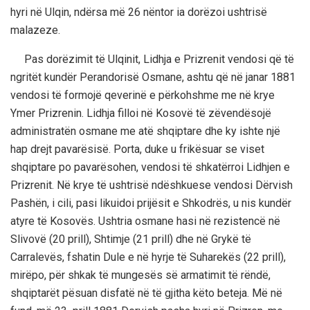
hyri në Ulqin, ndërsa më 26 nëntor ia dorëzoi ushtrisë
malazeze.
Pas dorëzimit të Ulqinit, Lidhja e Prizrenit vendosi që të
ngritët kundër Perandorisë Osmane, ashtu që në janar 1881
vendosi të formojë qeverinë e përkohshme me në krye
Ymer Prizrenin. Lidhja filloi në Kosovë të zëvendësojë
administratën osmane me atë shqiptare dhe ky ishte një
hap drejt pavarësisë. Porta, duke u frikësuar se viset
shqiptare po pavarësohen, vendosi të shkatërroi Lidhjen e
Prizrenit. Në krye të ushtrisë ndëshkuese vendosi Dërvish
Pashën, i cili, pasi likuidoi prijësit e Shkodrës, u nis kundër
atyre të Kosovës. Ushtria osmane hasi në rezistencë në
Slivovë (20 prill), Shtimje (21 prill) dhe në Grykë të
Carralevës, fshatin Dule e në hyrje të Suharekës (22 prill),
mirëpo, për shkak të mungesës së armatimit të rëndë,
shqiptarët pësuan disfatë në të gjitha këto beteja. Më në