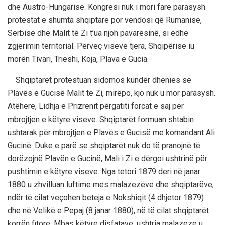
dhe Austro-Hungarisë. Kongresi nuk i mori fare parasysh
protestat e shumta shqiptare por vendosi që Rumanisë,
Serbisë dhe Malit të Zi t’ua njoh pavarësinë, si edhe
zgjerimin territorial. Përveç viseve tjera, Shqipërisë iu
morën Tivari, Trieshi, Koja, Plava e Gucia.
Shqiptarët protestuan sidomos kundër dhënies së
Plavës e Gucisë Malit të Zi, mirëpo, kjo nuk u mor parasysh.
Atëherë, Lidhja e Prizrenit përgatiti forcat e saj për
mbrojtjen e këtyre viseve. Shqiptarët formuan shtabin
ushtarak për mbrojtjen e Plavës e Gucisë me komandant Ali
Gucinë. Duke e parë se shqiptarët nuk do të pranojnë të
dorëzojnë Plavën e Gucinë, Mali i Zi e dërgoi ushtrinë për
pushtimin e këtyre viseve. Nga tetori 1879 deri në janar
1880 u zhvilluan luftime mes malazezëve dhe shqiptarëve,
ndër të cilat veçohen beteja e Nokshiqit (4 dhjetor 1879)
dhe në Velikë e Pepaj (8 janar 1880), në të cilat shqiptarët
korrën fitore. Mbas këtyre disfatave, ushtria malazeze u