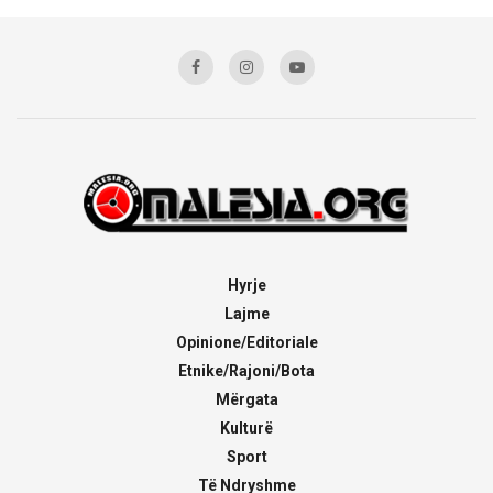
Hyrje
Lajme
Opinione/Editoriale
Etnike/Rajoni/Bota
Mërgata
Kulturë
Sport
Të Ndryshme