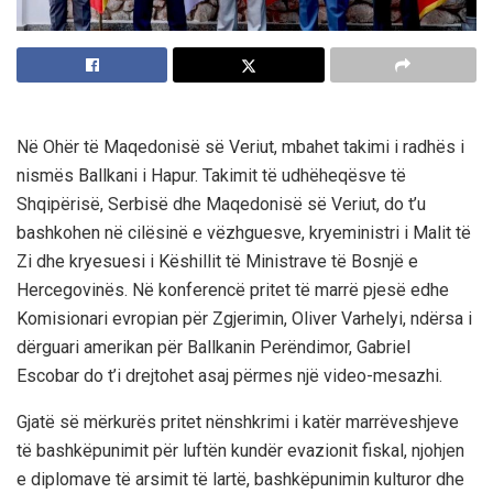
Në Ohër të Maqedonisë së Veriut, mbahet takimi i radhës i
nismës Ballkani i Hapur. Takimit të udhëheqësve të
Shqipërisë, Serbisë dhe Maqedonisë së Veriut, do t’u
bashkohen në cilësinë e vëzhguesve, kryeministri i Malit të
Zi dhe kryesuesi i Këshillit të Ministrave të Bosnjë e
Hercegovinës. Në konferencë pritet të marrë pjesë edhe
Komisionari evropian për Zgjerimin, Oliver Varhelyi, ndërsa i
dërguari amerikan për Ballkanin Perëndimor, Gabriel
Escobar do t’i drejtohet asaj përmes një video-mesazhi.
Gjatë së mërkurës pritet nënshkrimi i katër marrëveshjeve
të bashkëpunimit për luftën kundër evazionit fiskal, njohjen
e diplomave të arsimit të lartë, bashkëpunimin kulturor dhe