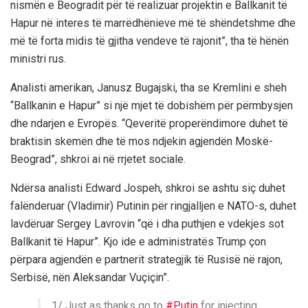
nismën e Beogradit për të realizuar projektin e Ballkanit të
Hapur në interes të marrëdhënieve më të shëndetshme dhe
më të forta midis të gjitha vendeve të rajonit”, tha të hënën
ministri rus.
Analisti amerikan, Janusz Bugajski, tha se Kremlini e sheh
“Ballkanin e Hapur” si një mjet të dobishëm për përmbysjen
dhe ndarjen e Evropës. “Qeveritë properëndimore duhet të
braktisin skemën dhe të mos ndjekin agjendën Moskë-
Beograd”, shkroi ai në rrjetet sociale.
Ndërsa analisti Edward Jospeh, shkroi se ashtu siç duhet
falënderuar (Vladimir) Putinin për ringjalljen e NATO-s, duhet
lavdëruar Sergey Lavrovin “që i dha puthjen e vdekjes sot
Ballkanit të Hapur”. Kjo ide e administratës Trump çon
përpara agjendën e partnerit strategjik të Rusisë në rajon,
Serbisë, nën Aleksandar Vuçiçin”.
1/ Just as thanks go to
#Putin
for injecting