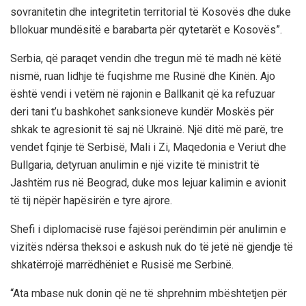
sovranitetin dhe integritetin territorial të Kosovës dhe duke
bllokuar mundësitë e barabarta për qytetarët e Kosovës”.
Serbia, që paraqet vendin dhe tregun më të madh në këtë
nismë, ruan lidhje të fuqishme me Rusinë dhe Kinën. Ajo
është vendi i vetëm në rajonin e Ballkanit që ka refuzuar
deri tani t’u bashkohet sanksioneve kundër Moskës për
shkak te agresionit të saj në Ukrainë. Një ditë më parë, tre
vendet fqinje të Serbisë, Mali i Zi, Maqedonia e Veriut dhe
Bullgaria, detyruan anulimin e një vizite të ministrit të
Jashtëm rus në Beograd, duke mos lejuar kalimin e avionit
të tij nëpër hapësirën e tyre ajrore.
Shefi i diplomacisë ruse fajësoi perëndimin për anulimin e
vizitës ndërsa theksoi e askush nuk do të jetë në gjendje të
shkatërrojë marrëdhëniet e Rusisë me Serbinë.
“Ata mbase nuk donin që ne të shprehnim mbështetjen për