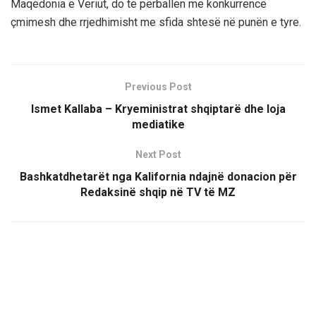
Maqedonia e Veriut, do të përballen me konkurrencë
çmimesh dhe rrjedhimisht me sfida shtesë në punën e tyre.
Previous Post
Ismet Kallaba – Kryeministrat shqiptarë dhe loja
mediatike
Next Post
Bashkatdhetarët nga Kalifornia ndajnë donacion për
Redaksinë shqip në TV të MZ