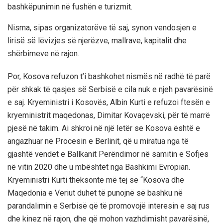
bashkëpunimin në fushën e turizmit.
Nisma, sipas organizatorëve të saj, synon vendosjen e
lirisë së lëvizjes së njerëzve, mallrave, kapitalit dhe
shërbimeve në rajon.
Por, Kosova refuzon t’i bashkohet nismës në radhë të parë
për shkak të qasjes së Serbisë e cila nuk e njeh pavarësinë
e saj. Kryeministri i Kosovës, Albin Kurti e refuzoi ftesën e
kryeministrit maqedonas, Dimitar Kovaçevski, për të marrë
pjesë në takim. Ai shkroi në një letër se Kosova është e
angazhuar në Procesin e Berlinit, që u miratua nga të
gjashtë vendet e Ballkanit Perëndimor në samitin e Sofjes
në vitin 2020 dhe u mbështet nga Bashkimi Evropian.
Kryeministri Kurti theksonte më tej se “Kosova dhe
Maqedonia e Veriut duhet të punojnë së bashku në
parandalimin e Serbisë që të promovojë interesin e saj rus
dhe kinez në rajon, dhe që mohon vazhdimisht pavarësinë,