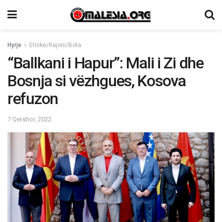
Hyrje
Etnike/Rajoni/Bota
“Ballkani i Hapur”: Mali i Zi dhe
Bosnja si vëzhgues, Kosova
refuzon
7 Qershor, 2022