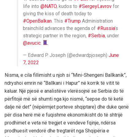
life into
@NATO
, kudos to
#SergeyLavrov
for
giving the kiss of death today to
#OpenBalkan
. This
#Trump
Administration
brainchild advances the agenda of
#Russia
’s
strategic partner in the region,
#Serbia
, under
@avucic
.
— Edward P. Joseph (@edwardpjoseph)
June
7, 2022
Nisma, e cila fillimisht u njoh si “Mini-Shengeni Ballkanik”,
ndryshoi emrin në “Ballkani i Hapur” në korrik të vitit të
kaluar. Një pjesë e analistëve vlerësojnë se Serbia do të
përfitojë më së shumti nga kjo nismë, “sepse do të ketë
dalje në det” (nëpërmjet porteve shqiptare) dhe duke qenë
për disa herë më e fuqishme ekonomikisht do të shtrijë
prodhimet e veta në tregjet e vendeve fqinje, ndërsa
prodhuesit vendorë dhe tregtarët nga Shqipëria e