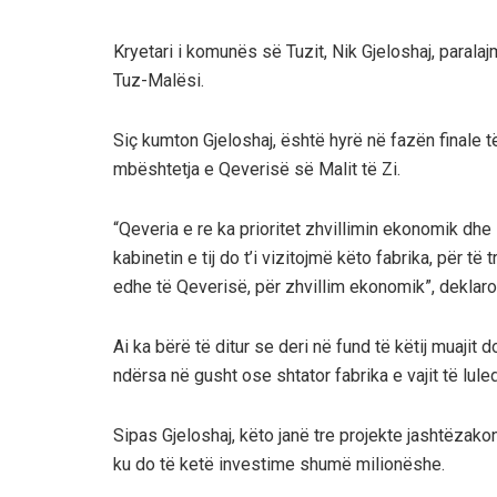
Kryetari i komunës së Tuzit, Nik Gjeloshaj, paralaj
Tuz-Malësi.
Siç kumton Gjeloshaj, është hyrë në fazën finale
mbështetja e Qeverisë së Malit të Zi.
“Qeveria e re ka prioritet zhvillimin ekonomik d
kabinetin e tij do t’i vizitojmë këto fabrika, për
edhe të Qeverisë, për zhvillim ekonomik”, deklaroi
Ai ka bërë të ditur se deri në fund të këtij muaji
ndërsa në gusht ose shtator fabrika e vajit të luledi
Sipas Gjeloshaj, këto janë tre projekte jashtëzak
ku do të ketë investime shumë milionëshe.