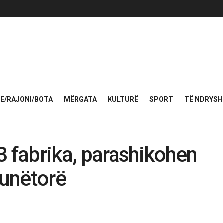
KE/RAJONI/BOTA
MËRGATA
KULTURË
SPORT
TË NDRYS
3 fabrika, parashikohen
unëtorë