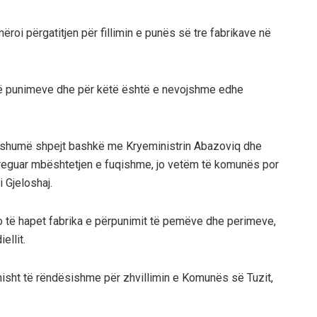
mëroi përgatitjen për fillimin e punës së tre fabrikave në
 të punimeve dhe për këtë është e nevojshme edhe
he shumë shpejt bashkë me Kryeministrin Abazoviq dhe
 të treguar mbështetjen e fuqishme, jo vetëm të komunës por
 Gjeloshaj.
t do të hapet fabrika e përpunimit të pemëve dhe perimeve,
ellit.
onisht të rëndësishme për zhvillimin e Komunës së Tuzit,