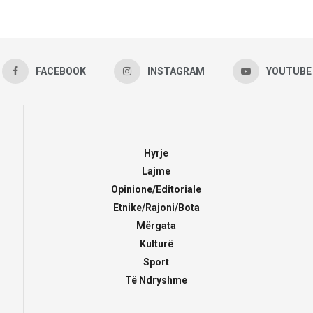
FACEBOOK
INSTAGRAM
YOUTUBE
Hyrje
Lajme
Opinione/Editoriale
Etnike/Rajoni/Bota
Mërgata
Kulturë
Sport
Të Ndryshme