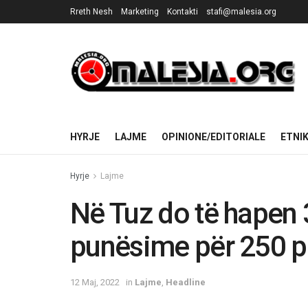
Rreth Nesh
Marketing
Kontakti
stafi@malesia.org
HYRJE
LAJME
OPINIONE/EDITORIALE
ETNI
Hyrje
Lajme
Në Tuz do të hapen 
punësime për 250 p
12 Maj, 2022
in
Lajme
,
Headline