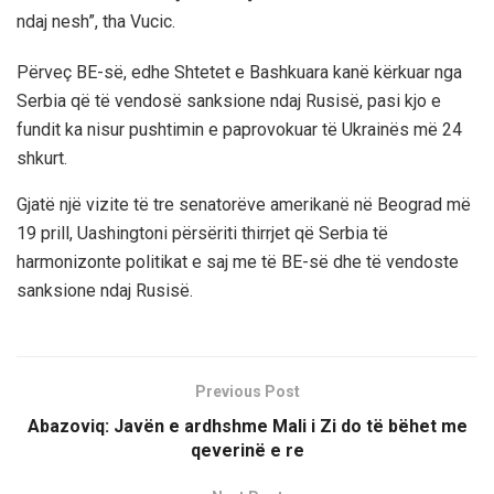
ndaj nesh”, tha Vucic.
Përveç BE-së, edhe Shtetet e Bashkuara kanë kërkuar nga
Serbia që të vendosë sanksione ndaj Rusisë, pasi kjo e
fundit ka nisur pushtimin e paprovokuar të Ukrainës më 24
shkurt.
Gjatë një vizite të tre senatorëve amerikanë në Beograd më
19 prill, Uashingtoni përsëriti thirrjet që Serbia të
harmonizonte politikat e saj me të BE-së dhe të vendoste
sanksione ndaj Rusisë.
Previous Post
Abazoviq: Javën e ardhshme Mali i Zi do të bëhet me
qeverinë e re