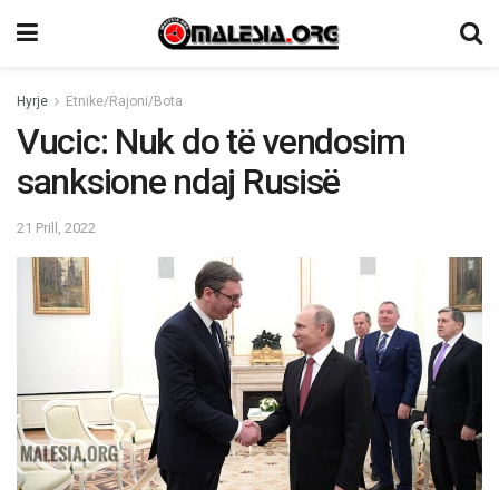
Hyrje
Etnike/Rajoni/Bota
Vucic: Nuk do të vendosim
sanksione ndaj Rusisë
21 Prill, 2022