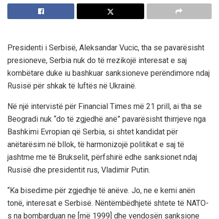
Presidenti i Serbisë, Aleksandar Vucic, tha se pavarësisht
presioneve, Serbia nuk do të rrezikojë interesat e saj
kombëtare duke iu bashkuar sanksioneve perëndimore ndaj
Rusisë për shkak të luftës në Ukrainë.
Në një intervistë për Financial Times më 21 prill, ai tha se
Beogradi nuk “do të zgjedhë anë” pavarësisht thirrjeve nga
Bashkimi Evropian që Serbia, si shtet kandidat për
anëtarësim në bllok, të harmonizojë politikat e saj të
jashtme me të Brukselit, përfshirë edhe sanksionet ndaj
Rusisë dhe presidentit rus, Vladimir Putin.
“Ka bisedime për zgjedhje të anëve. Jo, ne e kemi anën
tonë, interesat e Serbisë. Nëntëmbëdhjetë shtete të NATO-
s na bombarduan ne [më 1999] dhe vendosën sanksione