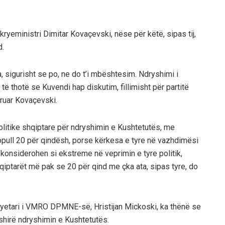
ryeministri Dimitar Kovaçevski, nëse për këtë, sipas tij,
d.
a, sigurisht se po, ne do t’i mbështesim. Ndryshimi i
të thotë se Kuvendi hap diskutim, fillimisht për partitë
aruar Kovaçevski.
 politike shqiptare për ndryshimin e Kushtetutës, me
popull 20 për qindësh, porse kërkesa e tyre në vazhdimësi
konsiderohen si ekstreme në veprimin e tyre politik,
shqiptarët më pak se 20 për qind me çka ata, sipas tyre, do
kryetari i VMRO DPMNE-së, Hristijan Mickoski, ka thënë se
fshirë ndryshimin e Kushtetutës.