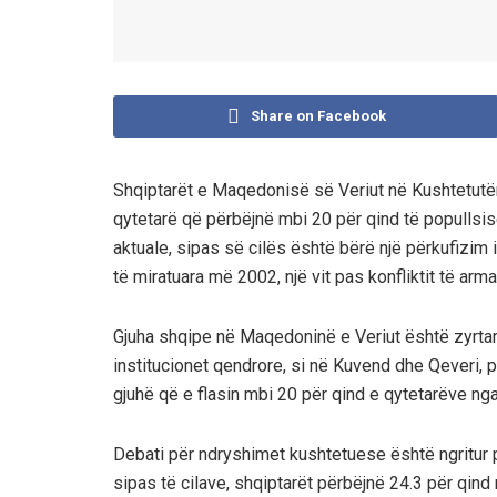
Share on Facebook
Shqiptarët e Maqedonisë së Veriut në Kushtetutën e
qytetarë që përbëjnë mbi 20 për qind të popullsi
aktuale, sipas së cilës është bërë një përkufizim
të miratuara më 2002, një vit pas konfliktit të arm
Gjuha shqipe në Maqedoninë e Veriut është zyrta
institucionet qendrore, si në Kuvend dhe Qeveri, p
gjuhë që e flasin mbi 20 për qind e qytetarëve ng
Debati për ndryshimet kushtetuese është ngritur pa
sipas të cilave, shqiptarët përbëjnë 24.3 për qind 