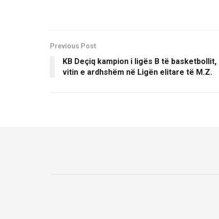
Previous Post
KB Deçiq kampion i ligës B të basketbollit,
vitin e ardhshëm në Ligën elitare të M.Z.