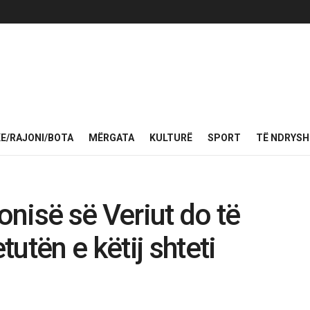
KE/RAJONI/BOTA
MËRGATA
KULTURË
SPORT
TË NDRYS
nisë së Veriut do të
utën e këtij shteti