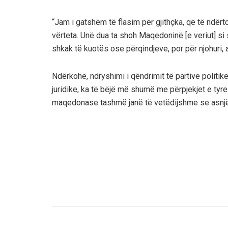
“Jam i gatshëm të flasim për gjithçka, që të ndërtoj
vërteta. Unë dua ta shoh Maqedoninë [e veriut] si 
shkak të kuotës ose përqindjeve, por për njohuri,
Ndërkohë, ndryshimi i qëndrimit të partive polit
juridike, ka të bëjë më shumë me përpjekjet e tyre p
maqedonase tashmë janë të vetëdijshme se asnjëhe