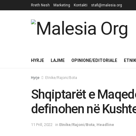
Rreth Nesh
Marketing
Kontakti
stafi@malesia.org
HYRJE
LAJME
OPINIONE/EDITORIALE
ETNI
Hyrje
Etnike/Rajoni/Bota
Shqiptarët e Maqedo
definohen në Kushtet
11 Prill, 2022
in
Etnike/Rajoni/Bota
,
Headline