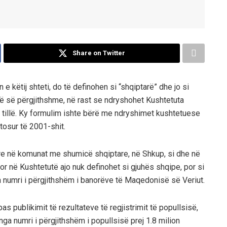
Share on Twitter
 këtij shteti, do të definohen si “shqiptarë” dhe jo si
së së përgjithshme, në rast se ndryshohet Kushtetuta
 i tillë. Ky formulim ishte bërë me ndryshimet kushtetuese
atosur të 2001-shit.
re në komunat me shumicë shqiptare, në Shkup, si dhe në
or në Kushtetutë ajo nuk definohet si gjuhës shqipe, por si
a numri i përgjithshëm i banorëve të Maqedonisë së Veriut.
s publikimit të rezultateve të regjistrimit të popullsisë,
nga numri i përgjithshëm i popullsisë prej 1.8 milion