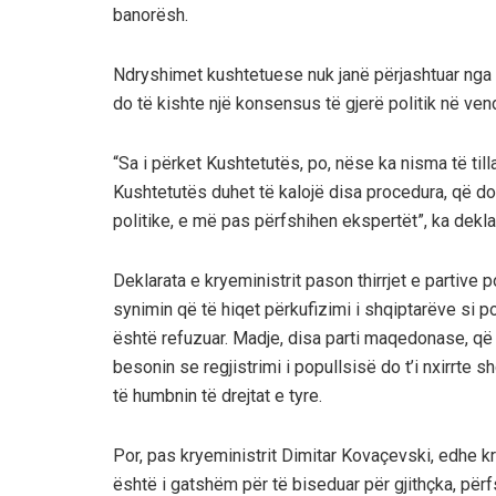
banorësh.
Ndryshimet kushtetuese nuk janë përjashtuar nga k
do të kishte një konsensus të gjerë politik në ven
“Sa i përket Kushtetutës, po, nëse ka nisma të till
Kushtetutës duhet të kalojë disa procedura, që do 
politike, e më pas përfshihen ekspertët”, ka dekl
Deklarata e kryeministrit pason thirrjet e partive
synimin që të hiqet përkufizimi i shqiptarëve si 
është refuzuar. Madje, disa parti maqedonase, që 
besonin se regjistrimi i popullsisë do t’i nxirrte 
të humbnin të drejtat e tyre.
Por, pas kryeministrit Dimitar Kovaçevski, edhe 
është i gatshëm për të biseduar për gjithçka, për