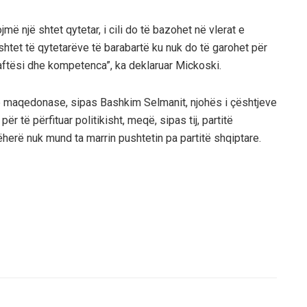
më një shtet qytetar, i cili do të bazohet në vlerat e
shtet të qytetarëve të barabartë ku nuk do të garohet për
 aftësi dhe kompetenca”, ka deklaruar Mickoski.
ike maqedonase, sipas Bashkim Selmanit, njohës i çështjeve
ër të përfituar politikisht, meqë, sipas tij, partitë
rë nuk mund ta marrin pushtetin pa partitë shqiptare.