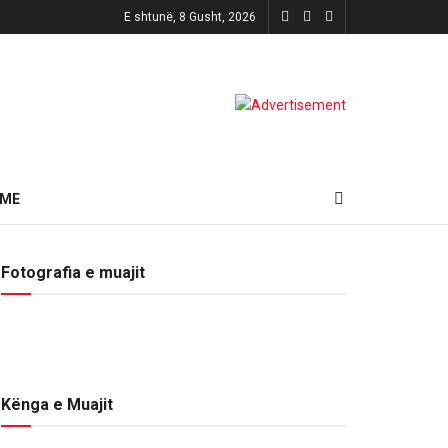
E shtunë, 8 Gusht, 2026
HME
Fotografia e muajit
Kënga e Muajit