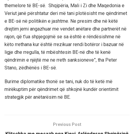
themelore të BE-së. Shqipëria, Mali i Zi dhe Maqedonia e
Veriut janë përshtatur deri më tani plotësisht me qëndrimet
e BE-së në politikën e jashtme. Ne presim dhe në këtë
drejtim jemi angazhuar me vendet anëtare dhe partnerët në
rajon, që t’ua shpjegojmë se sa është e rëndësishme në
këto rrethana kur është rrezikuar rendi botëror i bazuar në
ligje dhe rregulla, të mbështesin BE-në dhe të kenë
qëndrimin e njëjtë me ne rreth sanksioneve”, tha Peter
Stano, zëdhënës i BE-së.
Burime diplomatike thonë se tani, nuk do të ketë më
mirëkuptim për qëndrimet që shkojnë kundër orientimit
strategjik për anëtarësim në BE.
Previous Post
Klitschko me mesazh nga Kievi, falënderon Shqipërinë