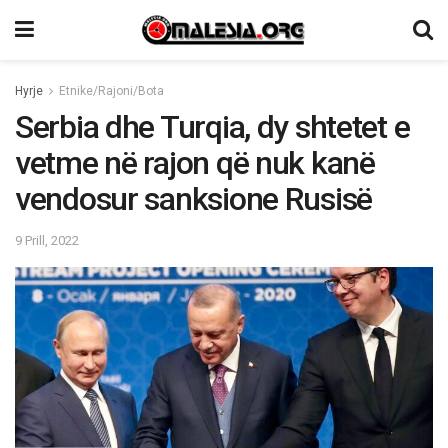
Hyrje
Etnike/Rajoni/Bota
Serbia dhe Turqia, dy shtetet e
vetme në rajon që nuk kanë
vendosur sanksione Rusisë
9 Prill, 2022