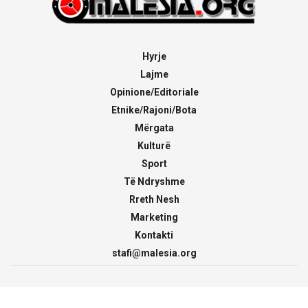
Hyrje
Lajme
Opinione/Editoriale
Etnike/Rajoni/Bota
Mërgata
Kulturë
Sport
Të Ndryshme
Rreth Nesh
Marketing
Kontakti
stafi@malesia.org
© 2000 - 2026
malesia.org