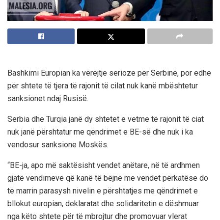
Bashkimi Europian ka vërejtje serioze për Serbinë, por edhe
për shtete të tjera të rajonit të cilat nuk kanë mbështetur
sanksionet ndaj Rusisë.
Serbia dhe Turqia janë dy shtetet e vetme të rajonit të ciat
nuk janë përshtatur me qëndrimet e BE-së dhe nuk i ka
vendosur sanksione Moskës.
“BE-ja, apo më saktësisht vendet anëtare, në të ardhmen
gjatë vendimeve që kanë të bëjnë me vendet përkatëse do
të marrin parasysh nivelin e përshtatjes me qëndrimet e
bllokut europian, deklaratat dhe solidaritetin e dëshmuar
nga këto shtete për të mbrojtur dhe promovuar vlerat