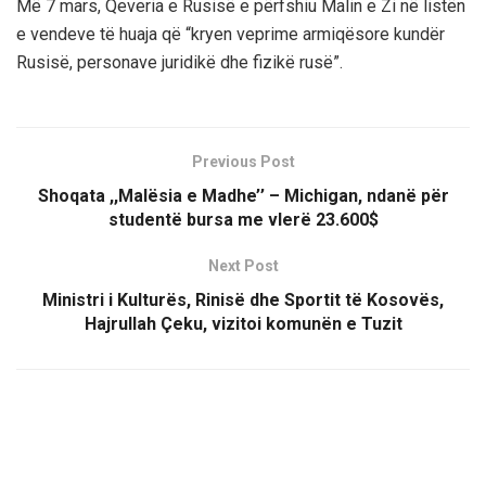
Më 7 mars, Qeveria e Rusisë e përfshiu Malin e Zi në listën
e vendeve të huaja që “kryen veprime armiqësore kundër
Rusisë, personave juridikë dhe fizikë rusë”.
Previous Post
Shoqata ,,Malësia e Madhe’’ – Michigan, ndanë për
studentë bursa me vlerë 23.600$
Next Post
Ministri i Kulturës, Rinisë dhe Sportit të Kosovës,
Hajrullah Çeku, vizitoi komunën e Tuzit