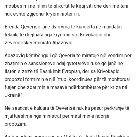
mosbesimi në fillim të shkurtit të këtij viti dhe deri më tani
nuk është zgjedhur kryeministër i ri.
Brenda Qeverisë janë dy rryma të kundërta në mandatin
teknik, të drejtuara nga kryeministri Krivokapiq dhe
zëvendëskryeministri Abazoviq.
Abazoviq këmbënguli që Qeveria të miratojë një vendim për
zbatimin e sanksioneve ndaj qytetarëve rusë që janë në
listën e zezë të Bashkimit Evropian, derisa Krivokapiq
propozoi formimin e një “trupi koordinues për të monitoruar
futjen dhe zbatimin e masave ndërkombëtare për kriza në
Ukrainë”.
Në seancat e kaluara të Qeverisë nuk ka pasur përkrahje të
mjaftueshme nga ministrat për miratimin e ndonjë
propozimi.
Ambasadorja amerikane në Mal të Zi, Judy Rising Reinke e