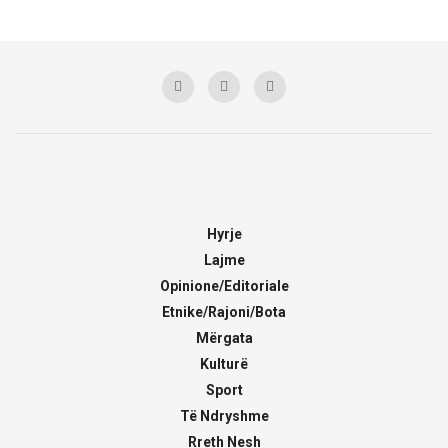
Hyrje
Lajme
Opinione/Editoriale
Etnike/Rajoni/Bota
Mërgata
Kulturë
Sport
Të Ndryshme
Rreth Nesh