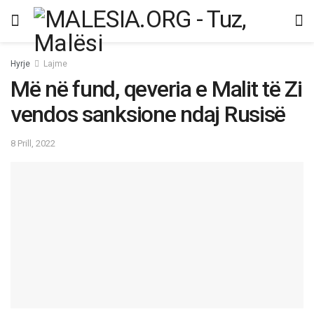
Hyrje
Lajme
Më në fund, qeveria e Malit të Zi
vendos sanksione ndaj Rusisë
8 Prill, 2022