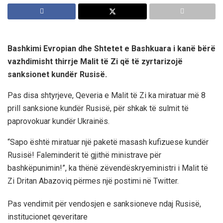
Bashkimi Evropian dhe Shtetet e Bashkuara i kanë bërë
vazhdimisht thirrje Malit të Zi që të zyrtarizojë
sanksionet kundër Rusisë.
Pas disa shtyrjeve, Qeveria e Malit të Zi ka miratuar më 8
prill sanksione kundër Rusisë, për shkak të sulmit të
paprovokuar kundër Ukrainës.
“Sapo është miratuar një paketë masash kufizuese kundër
Rusisë! Faleminderit të gjithë ministrave për
bashkëpunimin!”, ka thënë zëvendëskryeministri i Malit të
Zi Dritan Abazoviq përmes një postimi në Twitter.
Pas vendimit për vendosjen e sanksioneve ndaj Rusisë,
institucionet qeveritare