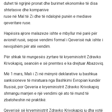
duhet të ngrijnë pronat dhe burimet ekonomike të disa
shtetasve dhe kompanive
ruse në Mal të Zi dhe të ndalojnë punën e mediave
qeveritare ruse.
Hapësira ajrore malazeze ishte e mbyllur më parë për
avionët rusë, sepse vendimi formal i Qeverisë nuk ishte i
nevojshëm për atë vendim.
Për shkak të mungesës zyrtare të kryeministrit Zdravko
Krivokapiq, seancën e së premtes e ka drejtuar Abazoviq.
Më 1 mars, Mali i Zi në mënyrë deklarative iu bashkua
sanksioneve të miratuara nga Bashkimi Evropian kundër
Rusisë, por Qeveria e kryeministrit Zdravko Krivokapiq
shmangu marrjen e një vendimi që ato të mund të
zbatoheshin në praktikë.
Qeverisë së kryeministrit Zdravko Krivokapiq iu dha votë