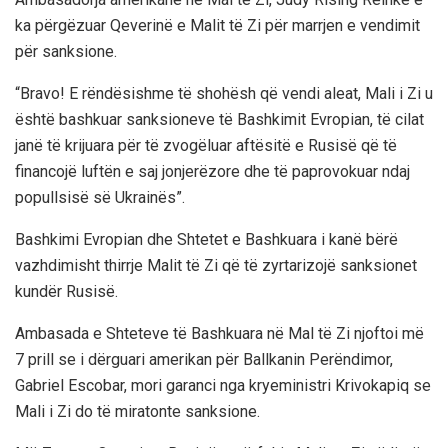
ka përgëzuar Qeverinë e Malit të Zi për marrjen e vendimit
për sanksione.
“Bravo! E rëndësishme të shohësh që vendi aleat, Mali i Zi u
është bashkuar sanksioneve të Bashkimit Evropian, të cilat
janë të krijuara për të zvogëluar aftësitë e Rusisë që të
financojë luftën e saj jonjerëzore dhe të paprovokuar ndaj
popullsisë së Ukrainës”.
Bashkimi Evropian dhe Shtetet e Bashkuara i kanë bërë
vazhdimisht thirrje Malit të Zi që të zyrtarizojë sanksionet
kundër Rusisë.
Ambasada e Shteteve të Bashkuara në Mal të Zi njoftoi më
7 prill se i dërguari amerikan për Ballkanin Perëndimor,
Gabriel Escobar, mori garanci nga kryeministri Krivokapiq se
Mali i Zi do të miratonte sanksione.