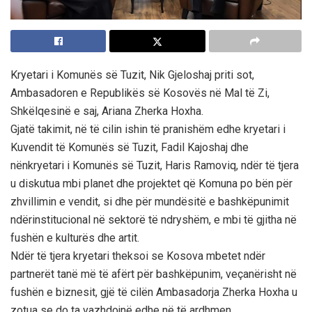
Kryetari i Komunës së Tuzit, Nik Gjeloshaj priti sot,
Ambasadoren e Republikës së Kosovës në Mal të Zi,
Shkëlqesinë e saj, Ariana Zherka Hoxha.
Gjatë takimit, në të cilin ishin të pranishëm edhe kryetari i
Kuvendit të Komunës së Tuzit, Fadil Kajoshaj dhe
nënkryetari i Komunës së Tuzit, Haris Ramoviq, ndër të tjera
u diskutua mbi planet dhe projektet që Komuna po bën për
zhvillimin e vendit, si dhe për mundësitë e bashkëpunimit
ndërinstitucional në sektorë të ndryshëm, e mbi të gjitha në
fushën e kulturës dhe artit.
Ndër të tjera kryetari theksoi se Kosova mbetet ndër
partnerët tanë më të afërt për bashkëpunim, veçanërisht në
fushën e biznesit, gjë të cilën Ambasadorja Zherka Hoxha u
zotua se do ta vazhdojnë edhe në të ardhmen.