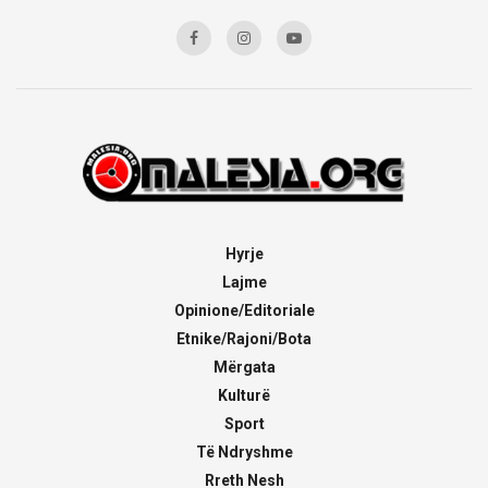
Hyrje
Lajme
Opinione/Editoriale
Etnike/Rajoni/Bota
Mërgata
Kulturë
Sport
Të Ndryshme
Rreth Nesh