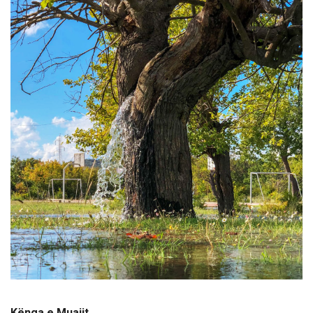
Kënga e Muajit