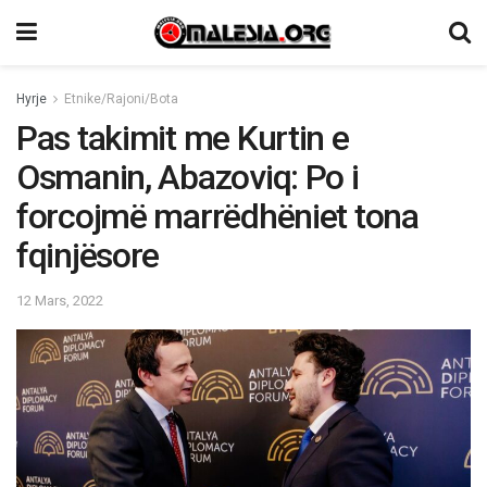
Hyrje
Etnike/Rajoni/Bota
Pas takimit me Kurtin e
Osmanin, Abazoviq: Po i
forcojmë marrëdhëniet tona
fqinjësore
12 Mars, 2022