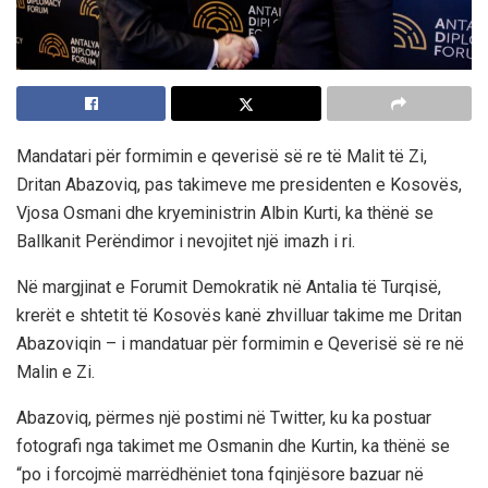
Mandatari për formimin e qeverisë së re të Malit të Zi,
Dritan Abazoviq, pas takimeve me presidenten e Kosovës,
Vjosa Osmani dhe kryeministrin Albin Kurti, ka thënë se
Ballkanit Perëndimor i nevojitet një imazh i ri.
Në margjinat e Forumit Demokratik në Antalia të Turqisë,
krerët e shtetit të Kosovës kanë zhvilluar takime me Dritan
Abazoviqin – i mandatuar për formimin e Qeverisë së re në
Malin e Zi.
Abazoviq, përmes një postimi në Twitter, ku ka postuar
fotografi nga takimet me Osmanin dhe Kurtin, ka thënë se
“po i forcojmë marrëdhëniet tona fqinjësore bazuar në