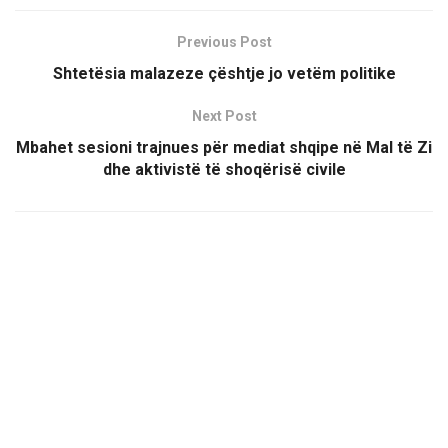
Previous Post
Shtetësia malazeze çështje jo vetëm politike
Next Post
Mbahet sesioni trajnues për mediat shqipe në Mal të Zi
dhe aktivistë të shoqërisë civile