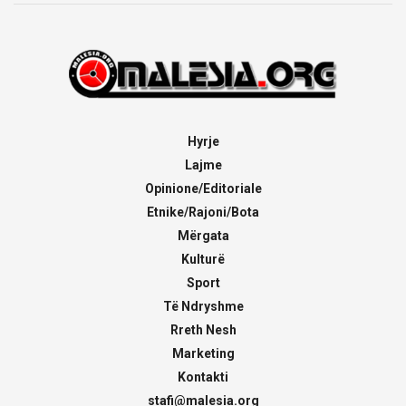
Hyrje
Lajme
Opinione/Editoriale
Etnike/Rajoni/Bota
Mërgata
Kulturë
Sport
Të Ndryshme
Rreth Nesh
Marketing
Kontakti
stafi@malesia.org