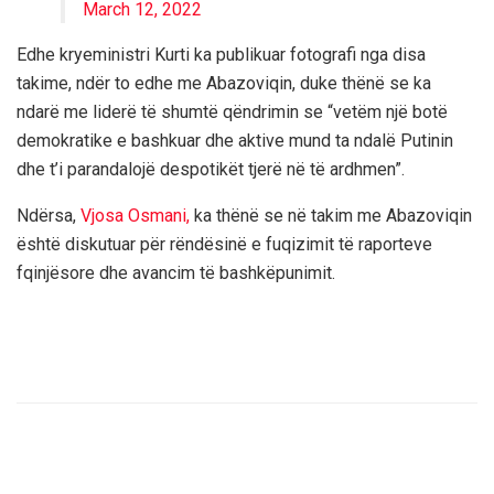
March 12, 2022
Edhe kryeministri Kurti ka publikuar fotografi nga disa
takime, ndër to edhe me Abazoviqin, duke thënë se ka
ndarë me liderë të shumtë qëndrimin se “vetëm një botë
demokratike e bashkuar dhe aktive mund ta ndalë Putinin
dhe t’i parandalojë despotikët tjerë në të ardhmen”.
Ndërsa,
Vjosa Osmani,
ka thënë se në takim me Abazoviqin
është diskutuar për rëndësinë e fuqizimit të raporteve
fqinjësore dhe avancim të bashkëpunimit.