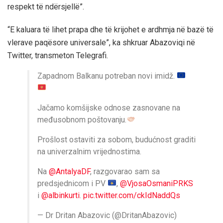
respekt të ndërsjellë”.
“E kaluara të lihet prapa dhe të krijohet e ardhmja në bazë të
vlerave paqësore universale”, ka shkruar Abazoviqi në
Twitter, transmeton Telegrafi.
Zapadnom Balkanu potreban novi imidž.
Jačamo komšijske odnose zasnovane na
međusobnom poštovanju.
Prošlost ostaviti za sobom, budućnost graditi
na univerzalnim vrijednostima.
Na
@AntalyaDF
, razgovarao sam sa
predsjednicom i PV
,
@VjosaOsmaniPRKS
i
@albinkurti
.
pic.twitter.com/ckIdNaddQs
— Dr Dritan Abazovic (@DritanAbazovic)