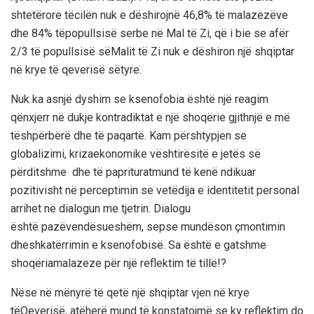
shtetërore
të
cilën
nuk
e
dëshirojnë
46,8%
të
malazezëve
dhe
84%
të
popullsisë
serbe
në
Mal
të
Zi
,
që
i
bie
se
afër
2/3
të
popullsisë
së
Malit
të
Zi
nuk
e
dëshiron
një
shqiptar
në
krye
të
qeverisë
së
tyre
.
Nuk
ka
asnjë
dyshim
se
ksenofobia
është
një
reagim
që
nxjerr
në
dukje
kontradiktat
e
një
shoqërie
gjithnjë
e
më
të
shpërbërë
dhe
të
paqartë
.
Kam
përshtypjen
se
globalizimi
,
kriza
ekonomike
vështirësitë
e
jetës
së
përditshme
dhe
të
papriturat
mund
të
kenë
ndikuar
pozitivisht
në
perceptimin
se
vetëdi
j
a
e
identitetit
personal
arrihet
në
dialogun
me
tjetrin
.
Dialogu
është
pazëvendësueshëm
,
sepse
mundëson
çmontimin
dhe
shkatërrimin
e
ksenofobisë
.
Sa
është
e
gatshme
shoqëria
malazeze
për
një
reflektim
të
tillë
!?
Nëse
në
mënyrë
të
qetë
një
shqiptar
vjen
në
krye
të
Qeverisë
,
atëherë
mund
të
konstatojmë
se
k
y
reflektim
d
o