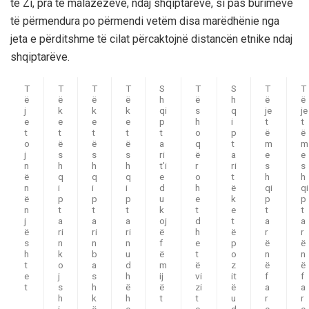
të Zi, pra
të
malazezëve, ndaj shqiptarëve, si pas burimeve
të përmendura po përmendi vetëm disa marëdhëni
e
nga
jeta e përditshme të cilat përcaktojnë distancën etnike ndaj
shqiptarëve.
T
T
T
T
S
T
S
T
T
ë
ë
ë
ë
h
ë
h
ë
ë
j
k
k
k
qi
s
q
je
je
e
e
e
e
p
h
i
t
t
t
t
t
t
t
o
p
ë
ë
o
ë
ë
ë
a
q
t
m
m
j
s
s
s
ri
ë
a
e
e
n
h
h
h
t’i
r
ri
s
s
ë
q
q
q
e
o
t
h
h
n
i
i
i
d
h
ë
qi
qi
ë
p
p
p
u
e
k
p
p
n
t
t
t
k
t
e
t
t
j
a
a
a
oj
d
t
a
a
ë
ri
ri
ri
ë
h
ë
r
r
s
n
n
n
f
e
p
ë
ë
h
k
b
u
ë
t
o
n
n
t
o
a
d
m
ë
z
ë
ë
e
j
s
h
ij
vi
it
f
f
t
s
h
ë
ë
zi
ë
a
a
h
k
h
t
t
u
r
r
i
ë
e
o
d
e
e