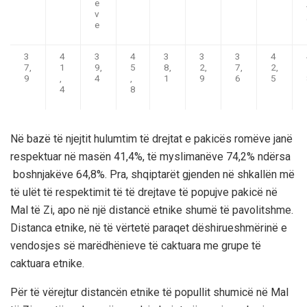
e
v
e
3
4
3
4
3
3
3
4
7,
1
9,
5
8,
2,
7,
2,
9
,
4
,
1
9
6
5
4
8
Në bazë të njejtit hulumtim të drejtat e pakicës romëve janë
respektuar në masën 41,4%, të myslimanëve 74,2% ndërsa
boshnjakëve 64,8%
.
P
ra
,
shqiptarët gjenden në shkallën më
të ulët të respektimit të të drejtave
të popujve pakicë në
Mal të Zi, apo në një distancë etnike shumë të pavolitshme.
Distanca etnike, në të vërtetë paraqet dëshirueshmërinë e
vendosjes së marëdhënieve të caktuara me grupe të
caktuara etnike.
Për të vërejtur distancën etnike të popullit shumicë në Mal