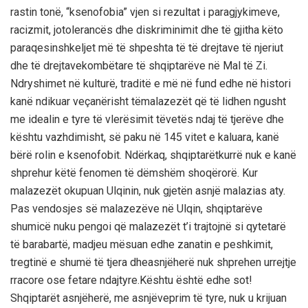
rastin tonë
,
“
k
senofobia
”
vjen
si
rezultat
i
paragjykimeve
,
racizmit
,
jotolerancës
dhe
diskriminimit
dhe
të
gjitha
këto
paraqesin
shkeljet
më
të
shpeshta
të
të
drejtave
të
njeriut
dhe
të
drejtave
kombëtare
të
shqiptarëve
në
Mal
të
Zi
.
Ndryshimet
në
kulturë
,
traditë
e
më
në
fund
edhe
në
histori
kanë
ndikuar
veçanërisht
të
malazezët
që
të
lidhen
ngusht
me
idealin
e
tyre
të
vlerësimit
të
vetës
ndaj
të
tjerëve
dhe
kështu
vazhdimisht
,
së
paku
në
145
vitet
e
kaluara
,
kanë
bërë
rolin
e
ksenofobit
.
Ndërkaq
,
shqiptarët
kurrë
nuk
e
kanë
shprehur
këtë
fenomen
të
dëmshëm
shoqërorë
. Kur
malazezët
okupuan
Ulqinin
,
nuk
gjetën
asnjë
malazias
aty
.
Pas
vendosjes
së
malazezëve
në
Ulqin
,
shqiptarë
ve
shumicë
nuk
u
pengoi
që
malazezët
t
’
i
trajtojnë
si
qytetarë
të
barabartë
,
madje
u
mësuan
edhe
zanatin
e
peshkimit
,
tregti
n
ë
e
shumë
të
tjera
dhe
asnjëherë
nuk
shprehen
urrejtje
rracore
ose
fetare
ndaj
tyre.
Kështu
është
edhe
sot!
Shqiptarët
asnjëherë
, me
asnjë
veprim
të
tyre
,
nuk
u
krijuan