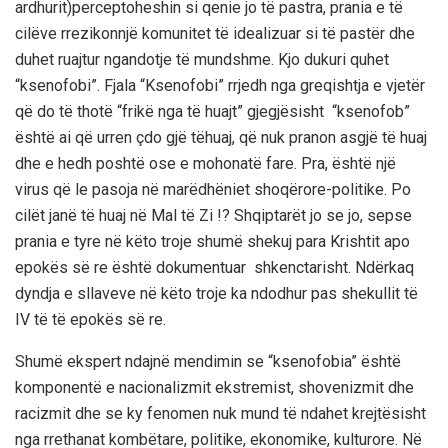
ardhurit
)
perceptohe
shi
n
si
qenie
jo
të
pastra
,
prania
e
të
cilëve
rrezikon
një
komunitet
të
idealizuar
si
të
pastër
dhe
duhet
ruajtur
nga
ndotje
të
mundshme
.
Kjo
dukuri
quhet
“
ksenofobi
”.
Fjala “Ksenofobi” rrjedh nga greqishtja
e vjetër
që d
o të thotë “frikë nga të huajt” gjegjësisht
“
ksenofob
”
është
ai
që
urren
çdo
gjë
të
huaj
,
që
nuk
pranon
asgjë
të
huaj
dhe
e
hedh
poshtë
ose
e
mohon
atë
fare.
Pra
,
është një
virus që le pasoja në marëdhëniet shoqërore-politike. Po
cilët janë të huaj në Mal të Zi !? Shqiptarët jo se jo, sepse
prania e tyre në këto troje
shumë shekuj para Krishtit apo
epokës së re
është dokumentuar shkenctarisht
. Ndërkaq
dyndja e sllaveve në këto troje ka ndodhur pas shekullit të
IV
të
të epokës së re.
Shumë ekspert ndajnë mendimin se
“
ksenofobia
”
është
komponentë e nacionalizmit ekstremist, shovenizmit dhe
racizmit dhe se ky fenomen nuk mund të ndahet krejtësisht
nga rrethanat kombëtare, politike, ekonomike, kulturore.
Në