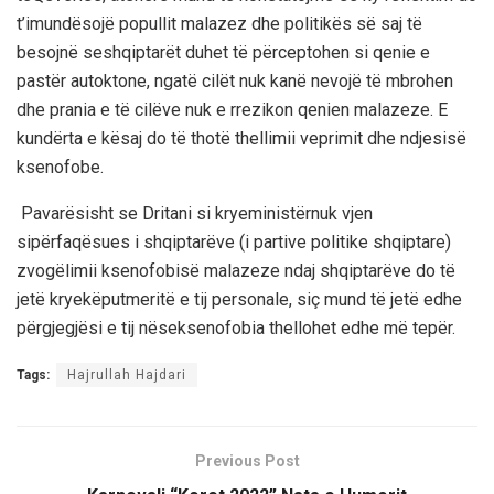
t
’i
mundësojë
popullit
malazez
dhe
politikës
së
saj
të
besojnë
se
shqiptarët
duhet
të
përceptohen
si
qenie
e
pastër
autoktone
,
nga
të
cilët
nuk
kanë
nevojë
të
mbro
hen
dhe
prania
e
të
cilëve
nuk
e
rrezikon
qenien
malazeze
.
E
kundërta
e
kësaj
do
të
thotë
thellimi
i
veprimit
dhe
nd
j
esisë
ksenofobe
.
Pavarësisht
se
Dritani
si
kryeministërnuk
vjen
si
përfaqësues
i
shqiptarëve
(
i
partive
politike
shqiptare
)
zvog
ë
limi
i
ksenofobisë
malazeze
ndaj
shqiptarëve
do
të
jetë
kryekëput
meritë
e
tij
personale
,
siç
mund
të
jetë
edhe
përgjegjës
i
e
tij
nëse
ksenofobia
thellohet
edhe
më
tepër
.
Tags:
Hajrullah Hajdari
Previous Post