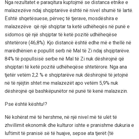
Nga rezultatet e paraqitura kuptojmë se distanca etnike e
malazezëve ndaj shqip
tarëve është në nivel shumë të lartë
.
Është shqetësuese, përveç të tjerave,
mosdëshira
e
malazezëve që një shqiptar ta ketë udhëheqës në punë e
sidomos që një shqiptar të ketë pozitë udhëheqëse
shtetërore (46,8%). Kjo distancë është edhe më e thellë në
marëdhënie
n
e
popullit serb në Mal të Zi ndaj shqiptarëve.
84% të popullsisë serbe në Mal të Zi nuk dëshirojnë që
shqiptari të ketë pozitë udhëheqëse shtetërore.
Nga ana
tjetër vetëm 2,2 %
e
shqiptarëve nuk dëshirojnë të jetojnë
në të njëjtin shtet me malazezët apo vetëm 5,9% nuk
dëshirojnë që bashkëpunëtor në punë të kenë malaz
ezin
.
Pse është kështu!?
Në kohërat më të hershme, në një nivel më të ulët të
zhvillimit ekonomik dhe kulturor
ishte
e pranishme
dukuria e
luftimit të pranisë
së
të huajve
, sepse ata
tjerët
(
të