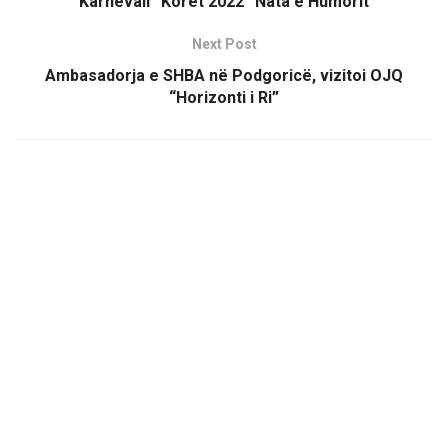
Karnevali “Koret 2022” Nata e Humorit
Next Post
Ambasadorja e SHBA në Podgoricë, vizitoi OJQ
“Horizonti i Ri”