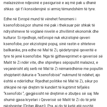
malazez
ëve
ndj
esinë
e
pasigurisë
e
aq
më
pak
u
dhanë
shkas
që
t’i
konsiderojnë
si
armiq
të
mundshëm
të
tyre
.
Edhe
në
Evropë
mund
të
vërehet
fenomeni
i
ksenofobisë
,
por
shumë
më
pak
i
theksuar
për
shkak
të
ndryshimeve
të
vogla
në
nivelin
e
zhvillimit
ekonomik
dhe
kulturor
. Si
rrjedhojë
,
n
ë
Evropë
nuk
ekzistojnë
qeveri
ksenofobe
,
por
ekzistojn
ë
popu
j
,
si
në
rastin
e
shteteve
b
allkanike
,
pra
edhe
në
Mal
të
Zi
,
që
detyrojnë
qeveritë
e
tyre
të
jenë
ksenofobe
.
Nga
të
gjitha
veprimet
e
qeverisë
së
Malit
të
Zi
ndër
vite
,
dhe
shprehjes
së
popullit
malazez
,
e
veçan
ë
risht
atij
serb
në
Mal
të
Zi
në
marëdhënie
me
popullin
shqiptarët
dukuria
e “
ksenofobisë
”
nuk
mund
të
ndahet
,
ajo
është
e
ndë
r
lidhur
.
Rrjedhat
politike
në
Mal
të
Zi
,
sikur
po
shkojnë
në
një
drejtim
të
kundërt
të
kuptimit
të
fjalës
“
ksenofobi
“,
gjegjësisht
në
drejtim
in
e
zbutjes
së
saj
. Me
shumë
gjasa
kryetari
i
Qeverisë
së
Malit
të
Zi
do
të
jetë
një
shqiptar
(
Dritan
Abazi
).
Pra
,
ai
do
të
ketë
atë
pozitë