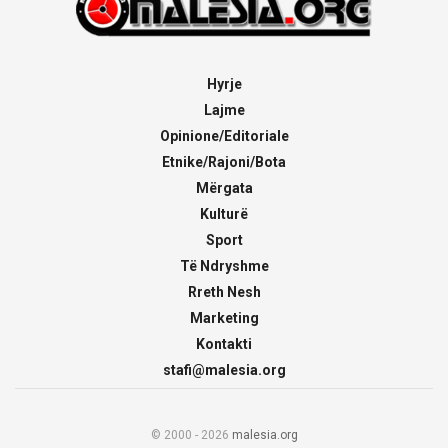
Hyrje
Lajme
Opinione/Editoriale
Etnike/Rajoni/Bota
Mërgata
Kulturë
Sport
Të Ndryshme
Rreth Nesh
Marketing
Kontakti
stafi@malesia.org
© 2000 - 2026
malesia.org