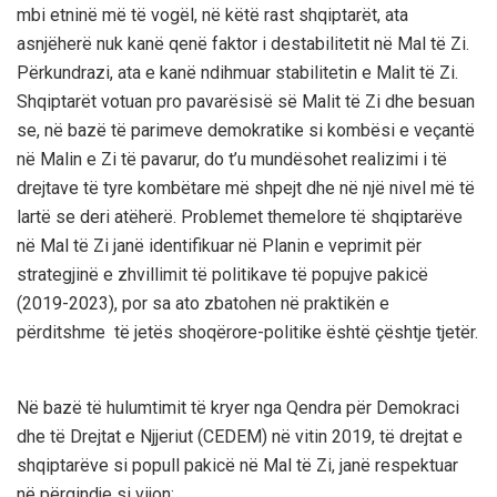
mbi etni
në
më të vogël, në këtë rast shqiptarët, ata
asnjëherë nuk kanë qenë faktor i destabilitetit në Mal të Zi.
Përkundrazi, ata e kanë ndihmuar stabilitetin e Malit të Zi.
S
hqiptarët votuan pro pavarësisë së Malit të Zi dhe besuan
se, në bazë të parimeve demokratike si kombësi e veçantë
në Malin e Zi të pavarur
,
do t’u mundësohet realizimi i të
drejtave të tyre kombëtare më shpejt dhe në një nivel më të
lartë se deri atëherë. Problemet themelore të shqiptarëve
në Mal të Zi janë identifikuar në Planin e veprimit për
strategjinë e zhvillimit të politikave të popujve pakicë
(2019-2023), por sa ato zbatohen në praktikën e
përditshme të jetës shoqërore-politike është çështje tjetër.
Në bazë të hulumtimit të kryer nga Qendra për Demokraci
dhe të Drejtat e Njjeriut (CEDEM) në vitin 2019, të drejtat e
shqiptarëve si popull pakicë në Mal të Zi, janë respektuar
në përqindje si vijon: