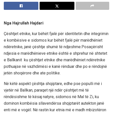
Nga Hajrullah Hajdari
Çështjet etnike, kur bëhët fjalë për identitetin dhe integrimin
e kombësive e sidomos kur bëhët fjalë për marëdhëniet
ndëretnike, janë çështje shumë të nd
j
eshme.Posaçërisht
nd
j
esia e marëdhënieve etnike është e shprehur në shtetet
e Ballkanit ku çështjet etnike dhe marëdhëniet
ndër
etnike
p
othuajse në vazhdimësi e kanë rë
nduar dhe po e rëndojnë
jetën shoqërore dhe ate politike.
Në këtë aspekt çështja shqiptare, edhe pse populli më i
vjetër në Ballkan, paraqet një ndër çështjet më të
rëndësishme të kësaj natyre, sidomos në Mal të Zi
,
ku
dominon
kombësia
sllav
e
ndërsa shqiptarët autekton janë
enti më
e
vogël. Në rastin kur etni
a
më
e
madh mbizot
ë
ron