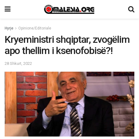
Hyrje
Opinione/Editoriale
Kryeministri shqiptar, zvogëlim
apo thellim i ksenofobisë?!
28 Shkurt, 2022