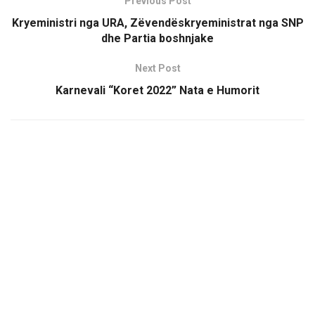
Previous Post
Kryeministri nga URA, Zëvendëskryeministrat nga SNP
dhe Partia boshnjake
Next Post
Karnevali “Koret 2022” Nata e Humorit