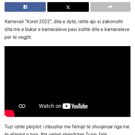
Karnevali “Koret 2022″, dita e dytë, ishte ajo si zakonisht
dita më e bukur e karnavaleve pasi është dita e karnavaleve
për të vegjlit.
Tuzi ishte përplot i mbushur me fëmijë të shoqëruar nga më
të afërmit e tyre. Ata vërtet shëndriten Tuzin, falë