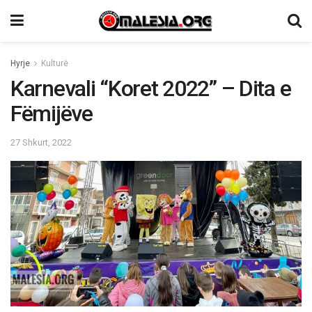
Hyrje
Kulturë
Karnevali “Koret 2022” – Dita e
Fëmijëve
27 Shkurt, 2022