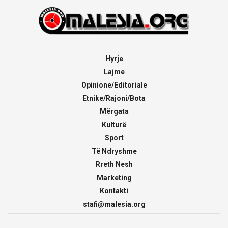
Hyrje
Lajme
Opinione/Editoriale
Etnike/Rajoni/Bota
Mërgata
Kulturë
Sport
Të Ndryshme
Rreth Nesh
Marketing
Kontakti
stafi@malesia.org