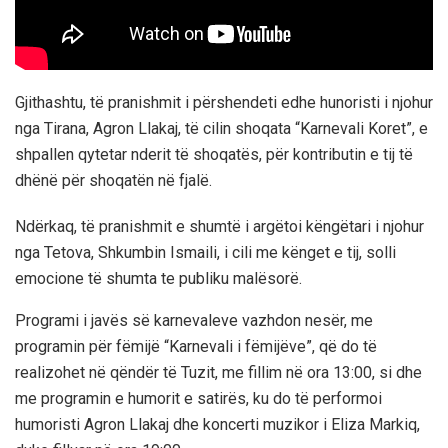
Gjithashtu, të pranishmit i përshendeti edhe hunoristi i njohur
nga Tirana, Agron Llakaj, të cilin shoqata “Karnevali Koret”, e
shpallen qytetar nderit të shoqatës, për kontributin e tij të
dhënë për shoqatën në fjalë.
Ndërkaq, të pranishmit e shumtë i argëtoi këngëtari i njohur
nga Tetova, Shkumbin Ismaili, i cili me kënget e tij, solli
emocione të shumta te publiku malësorë.
Programi i javës së karnevaleve vazhdon nesër, me
programin për fëmijë “Karnevali i fëmijëve”, që do të
realizohet në qëndër të Tuzit, me fillim në ora 13:00, si dhe
me programin e humorit e satirës, ku do të performoi
humoristi Agron Llakaj dhe koncerti muzikor i Eliza Markiq,