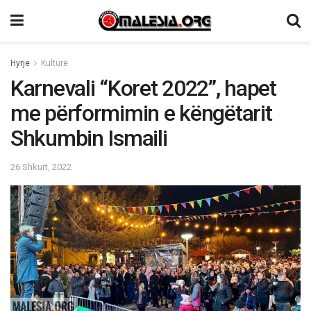
Hyrje
Kulturë
Karnevali “Koret 2022”, hapet
me përformimin e këngëtarit
Shkumbin Ismaili
26 Shkurt, 2022