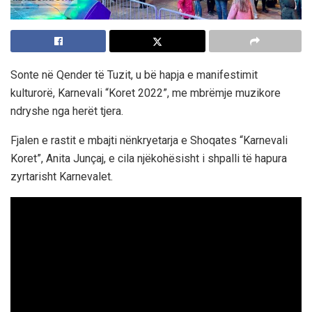
Sonte në Qender të Tuzit, u bë hapja e manifestimit
kulturorë, Karnevali “Koret 2022”, me mbrëmje muzikore
ndryshe nga herët tjera.
Fjalen e rastit e mbajti nënkryetarja e Shoqates “Karnevali
Koret”, Anita Junçaj, e cila njëkohësisht i shpalli të hapura
zyrtarisht Karnevalet.