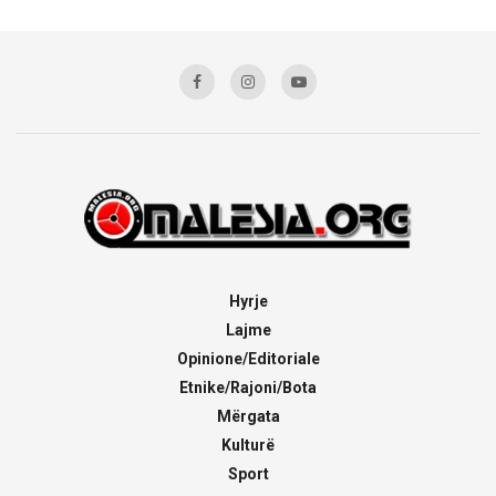
Hyrje
Lajme
Opinione/Editoriale
Etnike/Rajoni/Bota
Mërgata
Kulturë
Sport