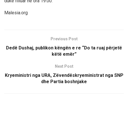
duke filluar në ora 19:00.
Malesia.org
Previous Post
Dedë Dushaj, publikon këngën e re “Do ta ruaj përjetë
këtë emër”
Next Post
Kryeministri nga URA, Zëvendëskryeministrat nga SNP
dhe Partia boshnjake