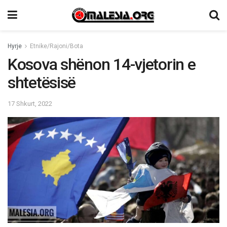
Hyrje
Etnike/Rajoni/Bota
Kosova shënon 14-vjetorin e
shtetësisë
17 Shkurt, 2022