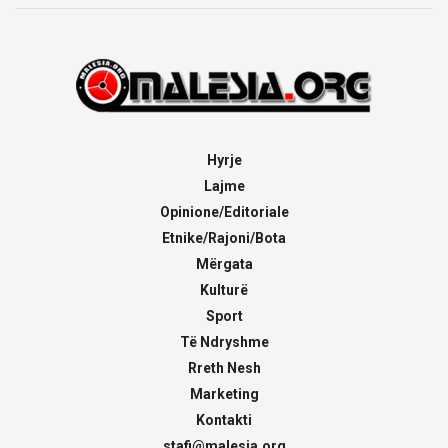
Hyrje
Lajme
Opinione/Editoriale
Etnike/Rajoni/Bota
Mërgata
Kulturë
Sport
Të Ndryshme
Rreth Nesh
Marketing
Kontakti
stafi@malesia.org