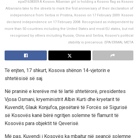
epa01638359 A Kosovo Albanian girl is holding a Kosovo flag as Kosovo
Albanians take to the streets to mark the first anniversary of their declaration of
independence from Serbia in Pristina, Kosovo on 17 February 2009. Kosovo
declared independence on 17 February 2008. Recognised as independent by
more than 50 countries including the United States and most EU states, but not
recognised by others including Russia, China and Serbia, Kosovo's political
stability is precarious. EPA/ERMAL META
Të enjten, 17 shkurt, Kosova shënon 14-vjetorin e
shtetësisë së saj.
Në praninë e krerëve më të lartë shtetërorë, presidentes
Vjosa Osmani, kryeministrit Albin Kurti dhe kryetarit të
Kuvendit, Glauk Konjufca, pjesëtarë të Forcës së Sigurisë
së Kosovës kanë bërë ngritjen solemne të flamurit të
Kosovës para objektit të Qeverisë.
Më pas, Kuvendi i Kosovës ka mbajtur një seancë solemne