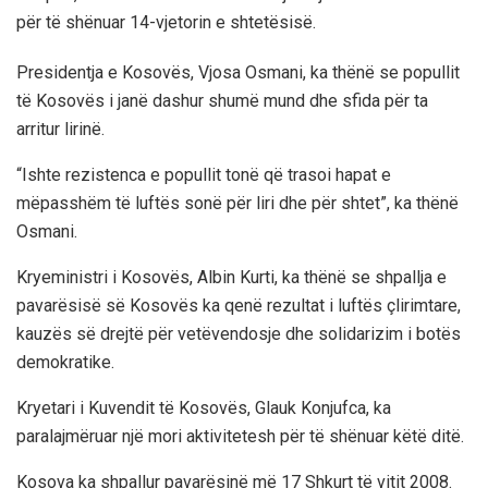
për të shënuar 14-vjetorin e shtetësisë.
Presidentja e Kosovës, Vjosa Osmani, ka thënë se popullit
të Kosovës i janë dashur shumë mund dhe sfida për ta
arritur lirinë.
“Ishte rezistenca e popullit tonë që trasoi hapat e
mëpasshëm të luftës sonë për liri dhe për shtet”, ka thënë
Osmani.
Kryeministri i Kosovës, Albin Kurti, ka thënë se shpallja e
pavarësisë së Kosovës ka qenë rezultat i luftës çlirimtare,
kauzës së drejtë për vetëvendosje dhe solidarizim i botës
demokratike.
Kryetari i Kuvendit të Kosovës, Glauk Konjufca, ka
paralajmëruar një mori aktivitetesh për të shënuar këtë ditë.
Kosova ka shpallur pavarësinë më 17 Shkurt të vitit 2008.