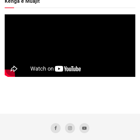
Kënga e Muajit