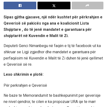
Sipas gjitha gjasave, një ndër kushtet për përkrahjen e
Qeverisë së pakicës nga ana e koalicionit Lista
Shqiptare , do të jenë mandatet e garantuara për
shqiptarët në Kuvendin e Malit të Zi.
Deputeti Genci Nimanbegu në faqën e tij të facebook-ut ka
shkruar se Ligji zgjedhor dhe mandatet e garantuara për
perfaqësim në Kuvendin e Malit të Zi duhen të jenë qellimet
e Qeverisë së re.
Lexo shkrimin e plotë:
Për perkrahjen e Qeverisë
Ne baze te Memorandumit te bashkepunimit per qeverisje
ne nivel qendror, te cilen e ka propozuar URA qe te marr