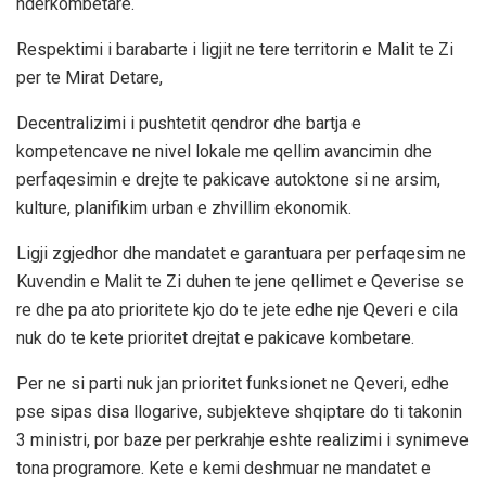
nderkombetare.
Respektimi i barabarte i ligjit ne tere territorin e Malit te Zi
per te Mirat Detare,
Decentralizimi i pushtetit qendror dhe bartja e
kompetencave ne nivel lokale me qellim avancimin dhe
perfaqesimin e drejte te pakicave autoktone si ne arsim,
kulture, planifikim urban e zhvillim ekonomik.
Ligji zgjedhor dhe mandatet e garantuara per perfaqesim ne
Kuvendin e Malit te Zi duhen te jene qellimet e Qeverise se
re dhe pa ato prioritete kjo do te jete edhe nje Qeveri e cila
nuk do te kete prioritet drejtat e pakicave kombetare.
Per ne si parti nuk jan prioritet funksionet ne Qeveri, edhe
pse sipas disa llogarive, subjekteve shqiptare do ti takonin
3 ministri, por baze per perkrahje eshte realizimi i synimeve
tona programore. Kete e kemi deshmuar ne mandatet e