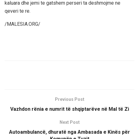
kaluara dhe jemi te gatshem perseri ta deshmojme ne
qeveri te re.
/MALESIA.ORG/
Previous Post
Vazhdon rënia e numrit të shqiptarëve në Mal të Zi
Next Post
Autoambulancë, dhuratë nga Ambasada e Kinës për
Komunën e Tuzit