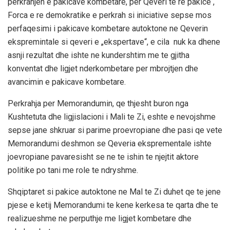
perkrahjen e pakicave kombetare, per Qeveri te re pakice ,
Forca e re demokratike e perkrah si iniciative sepse mos
perfaqesimi i pakicave kombetare autoktone ne Qeverin
ekspremintale si qeveri e „ekspertave“, e cila
nuk ka dhene
asnji rezultat dhe ishte ne kundershtim me te gjitha
konventat dhe ligjet nderkombetare per mbrojtjen dhe
avancimin e pakicave kombetare.
Perkrahja per Memorandumin, qe thjesht buron nga
Kushtetuta dhe ligjislacioni i Mali te Zi, eshte e nevojshme
sepse jane shkruar si parime proevropiane dhe pasi qe vete
Memorandumi deshmon se Qeveria eksprementale ishte
joevropiane pavaresisht se ne te ishin te njejtit aktore
politike po tani me role te ndryshme.
Shqiptaret si pakice autoktone ne Mal te Zi duhet qe te jene
pjese e ketij Memorandumi te kene kerkesa te qarta dhe te
realizueshme ne perputhje me ligjet kombetare dhe